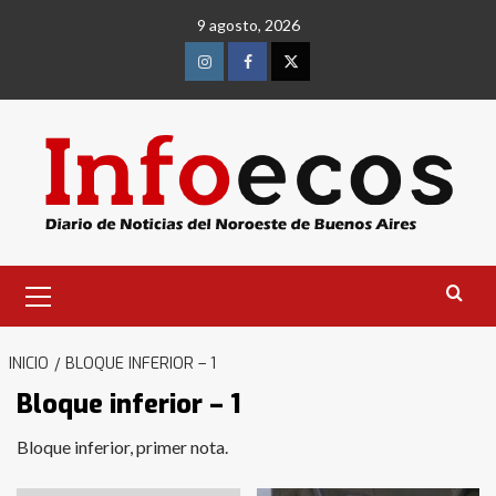
Saltar
9 agosto, 2026
al
contenido
Instagram
Facebook
Twitter
Menú
primario
INICIO
BLOQUE INFERIOR – 1
Bloque inferior – 1
Bloque inferior, primer nota.