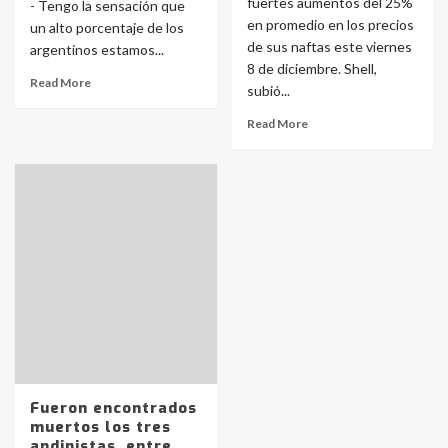
fuertes aumentos del 25%
- Tengo la sensación que
en promedio en los precios
un alto porcentaje de los
de sus naftas este viernes
argentinos estamos...
8 de diciembre. Shell,
Read More
subió...
Read More
Identidad de los adolescentes
pampeanos que fueron
protagonistas del fatal accidente
Fueron encontrados
en la mañana del lunes
3
muertos los tres
andinistas, entre