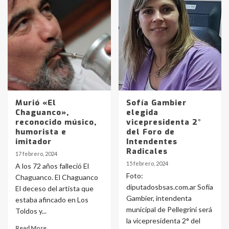
Murió «El
Sofía Gambier
Chaguanco»,
elegida
reconocido músico,
vicepresidenta 2°
humorista e
del Foro de
imitador
Intendentes
Radicales
17 febrero, 2024
15 febrero, 2024
A los 72 años falleció El
Foto:
Chaguanco. El Chaguanco
diputadosbsas.com.ar Sofía
El deceso del artista que
Gambier, intendenta
estaba afincado en Los
municipal de Pellegrini será
Toldos y...
la vicepresidenta 2° del
Read More