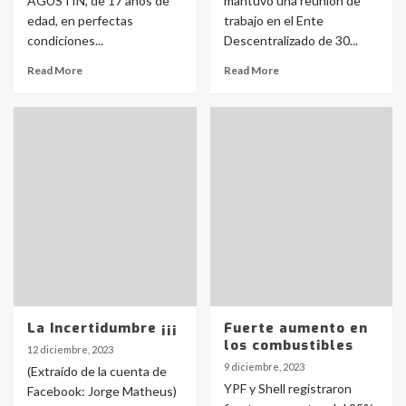
AGUSTIN, de 17 años de
mantuvo una reunión de
edad, en perfectas
trabajo en el Ente
condiciones...
Descentralizado de 30...
Read More
Read More
La Incertidumbre ¡¡¡
Fuerte aumento en
los combustibles
12 diciembre, 2023
9 diciembre, 2023
(Extraído de la cuenta de
YPF y Shell registraron
Facebook: Jorge Matheus)