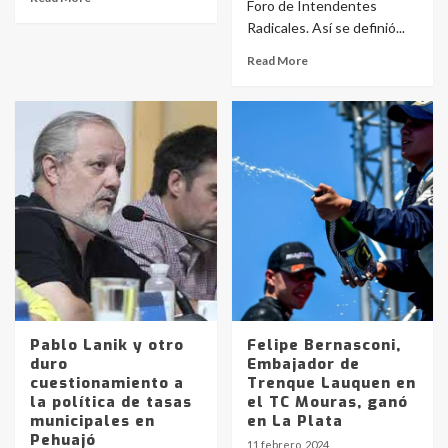
Foro de Intendentes
Radicales. Así se definió...
Read More
Pablo Lanik y otro
Felipe Bernasconi,
duro
Embajador de
cuestionamiento a
Trenque Lauquen en
la política de tasas
el TC Mouras, ganó
municipales en
en La Plata
Pehuajó
11 febrero, 2024