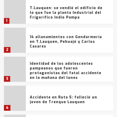
T.Lauquen: se vendió el edificio de
lo que fue la planta Industrial del
Frígorífico Indio Pampa
1
14 allanamientos con Gendarmería
en T.Lauquen, Pehuajó y Carlos
Casares
2
Identidad de los adolescentes
pampeanos que fueron
protagonistas del fatal accidente
en la mañana del lunes
3
Accidente en Ruta 5: falleció un
joven de Trenque Lauquen
4