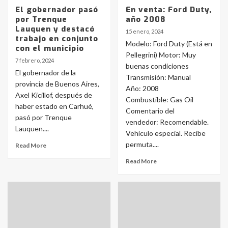
El gobernador pasó
En venta: Ford Duty,
por Trenque
año 2008
Lauquen y destacó
15 enero, 2024
trabajo en conjunto
Modelo: Ford Duty (Está en
con el municipio
Pellegrini) Motor: Muy
7 febrero, 2024
buenas condiciones
El gobernador de la
Transmisión: Manual
provincia de Buenos Aires,
Año: 2008
Axel Kicillof, después de
Combustible: Gas Oil
haber estado en Carhué,
Comentario del
pasó por Trenque
vendedor: Recomendable.
Lauquen....
Vehículo especial. Recibe
permuta....
Read More
Read More