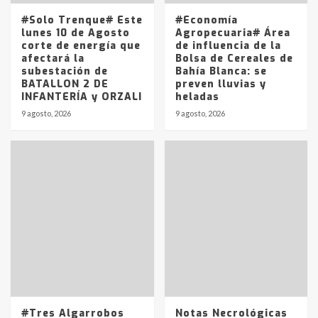
14 allanamientos con Gendarmería
#Solo Trenque# Este
#Economía
en T.Lauquen, Pehuajó y Carlos
lunes 10 de Agosto
Agropecuaria# Área
Casares
corte de energía que
de influencia de la
2
afectará la
Bolsa de Cereales de
subestación de
Bahía Blanca: se
BATALLON 2 DE
preven lluvias y
Identidad de los adolescentes
INFANTERÍA y ORZALI
heladas
pampeanos que fueron
protagonistas del fatal accidente
9 agosto, 2026
9 agosto, 2026
en la mañana del lunes
3
Accidente en Ruta 5: falleció un
joven de Trenque Lauquen
4
Los precios de los combustibles en
La Pampa, desde YPF hasta Axion
entre 857 a 1338 pesos
5
#Tres Algarrobos
Notas Necrológicas