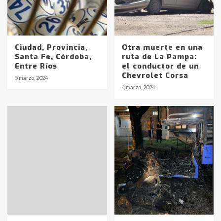
Ciudad, Provincia,
Otra muerte en una
Santa Fe, Córdoba,
ruta de La Pampa:
Entre Ríos
el conductor de un
Chevrolet Corsa
5 marzo, 2024
Identidad de los adolescentes
4 marzo, 2024
pampeanos que fueron
protagonistas del fatal accidente
en la mañana del lunes
3
Accidente en Ruta 5: falleció un
joven de Trenque Lauquen
4
Los precios de los combustibles en
La Pampa, desde YPF hasta Axion
entre 857 a 1338 pesos
5