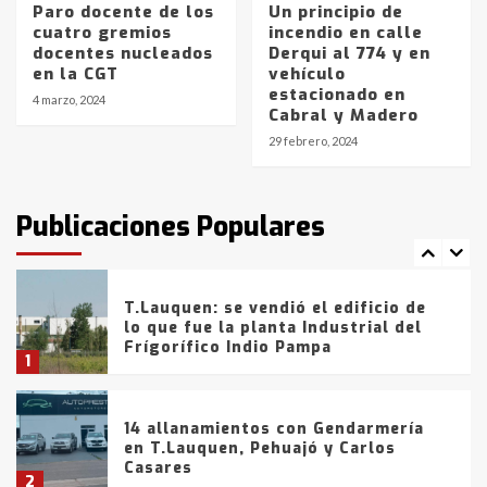
Paro docente de los
Un principio de
cuatro gremios
incendio en calle
docentes nucleados
Derqui al 774 y en
La Bolsa de Cereales de Bahía
en la CGT
vehículo
Blanca anticipa que Agosto vendrá
estacionado en
con lluvias y heladas, en gran parte
4 marzo, 2024
Cabral y Madero
de la provincia
6
29 febrero, 2024
T.Lauquen: tres jóvenes que
intentaron evadir a la Policía
fueron detenidos por
Publicaciones Populares
comercialización de drogas en la
7
tarde del sábado
T.Lauquen: se vendió el edificio de
lo que fue la planta Industrial del
Frígorífico Indio Pampa
1
14 allanamientos con Gendarmería
en T.Lauquen, Pehuajó y Carlos
Casares
2