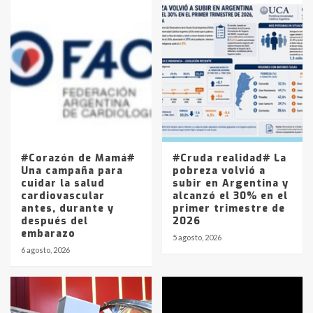
Accidente en Ruta 5: falleció un
joven de Trenque Lauquen
4
Los precios de los combustibles en
La Pampa, desde YPF hasta Axion
entre 857 a 1338 pesos
5
#Corazón de Mamá#
#Cruda realidad# La
Una campaña para
pobreza volvió a
cuidar la salud
subir en Argentina y
cardiovascular
alcanzó el 30% en el
antes, durante y
primer trimestre de
después del
2026
embarazo
5 agosto, 2026
6 agosto, 2026