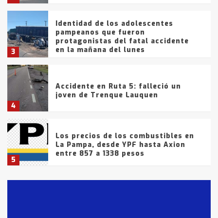
Identidad de los adolescentes
pampeanos que fueron
protagonistas del fatal accidente
en la mañana del lunes
3
Accidente en Ruta 5: falleció un
joven de Trenque Lauquen
4
Los precios de los combustibles en
La Pampa, desde YPF hasta Axion
entre 857 a 1338 pesos
5
La Bolsa de Cereales de Bahía
Blanca anticipa que Agosto vendrá
con lluvias y heladas, en gran parte
de la provincia
6