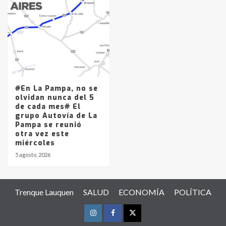
#En La Pampa, no se
olvidan nunca del 5
de cada mes# El
grupo Autovía de La
Pampa se reunió
otra vez este
miércoles
5 agosto, 2026
Trenque Lauquen
SALUD
ECONOMÍA
POLÍTICA
Instagram
Facebook
Twitter