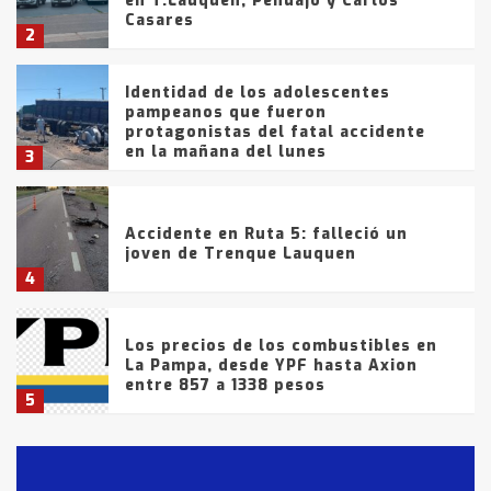
en T.Lauquen, Pehuajó y Carlos
Casares
2
Identidad de los adolescentes
pampeanos que fueron
protagonistas del fatal accidente
en la mañana del lunes
3
Accidente en Ruta 5: falleció un
joven de Trenque Lauquen
4
Los precios de los combustibles en
La Pampa, desde YPF hasta Axion
entre 857 a 1338 pesos
5
La Bolsa de Cereales de Bahía
Blanca anticipa que Agosto vendrá