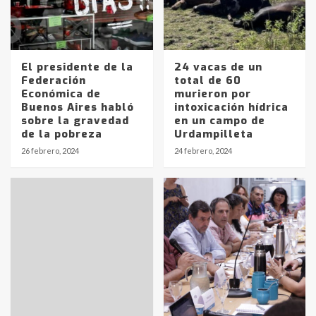
El presidente de la
24 vacas de un
Federación
total de 60
Económica de
murieron por
Buenos Aires habló
intoxicación hídrica
sobre la gravedad
en un campo de
de la pobreza
Urdampilleta
Identidad de los adolescentes
26 febrero, 2024
24 febrero, 2024
pampeanos que fueron
protagonistas del fatal accidente
en la mañana del lunes
3
Accidente en Ruta 5: falleció un
joven de Trenque Lauquen
4
Los precios de los combustibles en