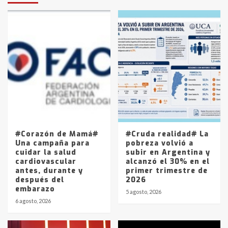
protagonistas del fatal accidente
en la mañana del lunes
3
Accidente en Ruta 5: falleció un
joven de Trenque Lauquen
4
Los precios de los combustibles en
La Pampa, desde YPF hasta Axion
entre 857 a 1338 pesos
5
#Corazón de Mamá#
#Cruda realidad# La
Una campaña para
pobreza volvió a
cuidar la salud
subir en Argentina y
cardiovascular
alcanzó el 30% en el
antes, durante y
primer trimestre de
después del
2026
embarazo
5 agosto, 2026
6 agosto, 2026