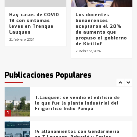
La Pampa, desde YPF hasta Axion
entre 857 a 1338 pesos
5
Hay casos de COVID
Los docentes
19 con síntomas
bonaerenses
leves en Trenque
aceptaron el 20%
La Bolsa de Cereales de Bahía
Lauquen
de aumento que
Blanca anticipa que Agosto vendrá
propuso el gobierno
con lluvias y heladas, en gran parte
21 febrero, 2024
de Kicillof
de la provincia
6
20 febrero, 2024
T.Lauquen: tres jóvenes que
intentaron evadir a la Policía
fueron detenidos por
Publicaciones Populares
comercialización de drogas en la
7
tarde del sábado
T.Lauquen: se vendió el edificio de
lo que fue la planta Industrial del
Frígorífico Indio Pampa
1
14 allanamientos con Gendarmería