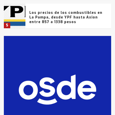
Los precios de los combustibles en
La Pampa, desde YPF hasta Axion
entre 857 a 1338 pesos
5
La Bolsa de Cereales de Bahía
Blanca anticipa que Agosto vendrá
con lluvias y heladas, en gran parte
de la provincia
6
T.Lauquen: tres jóvenes que
intentaron evadir a la Policía
fueron detenidos por
comercialización de drogas en la
7
tarde del sábado
T.Lauquen: se vendió el edificio de
lo que fue la planta Industrial del
Frígorífico Indio Pampa
1