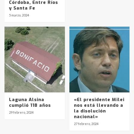
Córdoba, Entre Ríos
y Santa Fe
5 marzo, 2024
Laguna Alsina
«El presidente Milei
cumplió 118 años
nos está llevando a
la disolución
29 febrero, 2024
Identidad de los adolescentes
nacional»
pampeanos que fueron
27 febrero, 2024
protagonistas del fatal accidente
en la mañana del lunes
3