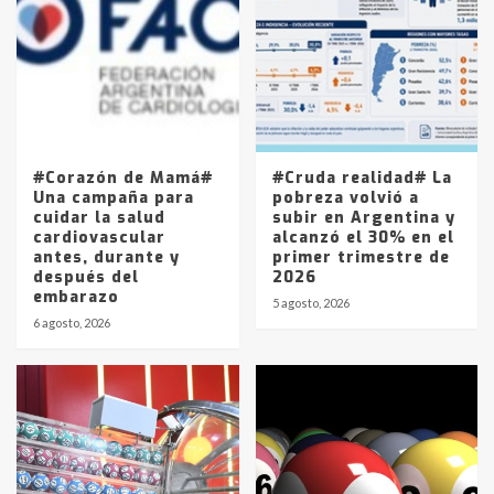
joven de Trenque Lauquen
4
Los precios de los combustibles en
La Pampa, desde YPF hasta Axion
entre 857 a 1338 pesos
5
#Corazón de Mamá#
#Cruda realidad# La
Una campaña para
pobreza volvió a
cuidar la salud
subir en Argentina y
cardiovascular
alcanzó el 30% en el
antes, durante y
primer trimestre de
después del
2026
embarazo
5 agosto, 2026
6 agosto, 2026