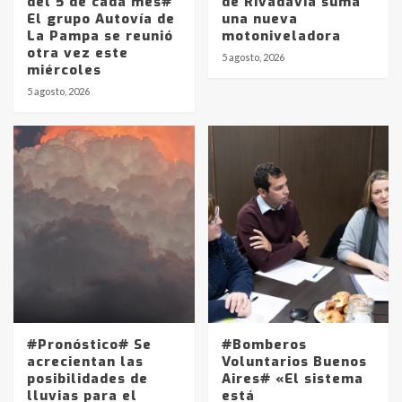
del 5 de cada mes#
de Rivadavia suma
El grupo Autovía de
una nueva
La Pampa se reunió
motoniveladora
otra vez este
5 agosto, 2026
miércoles
5 agosto, 2026
#Pronóstico# Se
#Bomberos
acrecientan las
Voluntarios Buenos
posibilidades de
Aires# «El sistema
lluvias para el
está