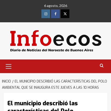
Saltar
6 agosto, 2026
al
contenido
Instagram
Facebook
Twitter
Menú
primario
INICIO
EL MUNICIPIO DESCRIBIÓ LAS CARACTERÍSTICAS DEL POLO
AMBIENTAL QUE SE INAUGURA ESTE JUEVES A LAS 10 HORAS
El municipio describió las