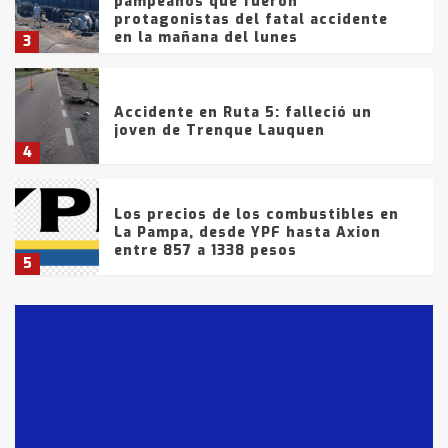
pampeanos que fueron
protagonistas del fatal accidente
en la mañana del lunes
3
Accidente en Ruta 5: falleció un
joven de Trenque Lauquen
4
Los precios de los combustibles en
La Pampa, desde YPF hasta Axion
entre 857 a 1338 pesos
5
La Bolsa de Cereales de Bahía
Blanca anticipa que Agosto vendrá
con lluvias y heladas, en gran parte
de la provincia
6
T.Lauquen: tres jóvenes que
intentaron evadir a la Policía