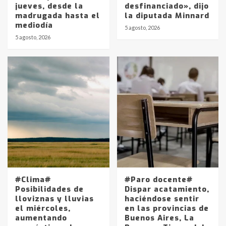
jueves, desde la
desfinanciado», dijo
madrugada hasta el
la diputada Minnard
mediodía
5 agosto, 2026
5 agosto, 2026
Identidad de los adolescentes
pampeanos que fueron
protagonistas del fatal accidente
en la mañana del lunes
3
Accidente en Ruta 5: falleció un
joven de Trenque Lauquen
4
Los precios de los combustibles en
La Pampa, desde YPF hasta Axion
#Clima#
#Paro docente#
entre 857 a 1338 pesos
Posibilidades de
Dispar acatamiento,
5
lloviznas y lluvias
haciéndose sentir
el miércoles,
en las provincias de
aumentando
Buenos Aires, La
La Bolsa de Cereales de Bahía