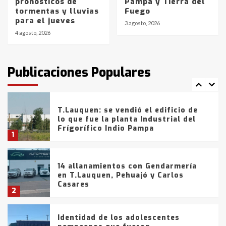
pronósticos de
Pampa y Tierra del
Blanca anticipa que Agosto vendrá
tormentas y lluvias
Fuego
con lluvias y heladas, en gran parte
para el jueves
de la provincia
6
3 agosto, 2026
4 agosto, 2026
T.Lauquen: tres jóvenes que
intentaron evadir a la Policía
fueron detenidos por
Publicaciones Populares
comercialización de drogas en la
7
tarde del sábado
T.Lauquen: se vendió el edificio de
lo que fue la planta Industrial del
Frígorífico Indio Pampa
1
14 allanamientos con Gendarmería
en T.Lauquen, Pehuajó y Carlos
Casares
2
Identidad de los adolescentes