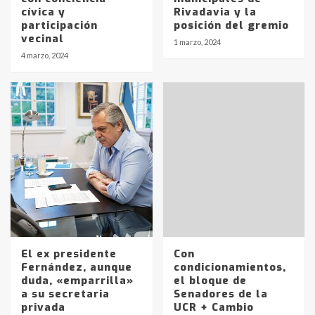
cívica y
Rivadavia y la
participación
posición del gremio
vecinal
1 marzo, 2024
4 marzo, 2024
El ex presidente
Con
Fernández, aunque
condicionamientos,
duda, «emparrilla»
el bloque de
a su secretaria
Senadores de la
privada
UCR + Cambio