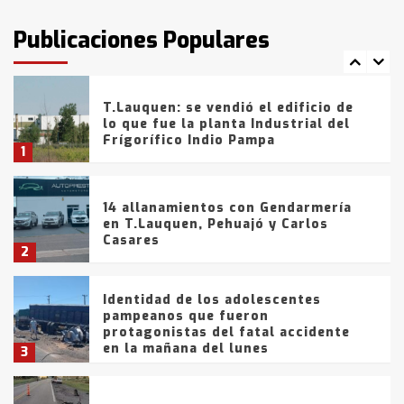
intentaron evadir a la Policía
fueron detenidos por
Publicaciones Populares
comercialización de drogas en la
7
tarde del sábado
T.Lauquen: se vendió el edificio de
lo que fue la planta Industrial del
Frígorífico Indio Pampa
1
14 allanamientos con Gendarmería
en T.Lauquen, Pehuajó y Carlos
Casares
2
Identidad de los adolescentes
pampeanos que fueron
protagonistas del fatal accidente
en la mañana del lunes
3