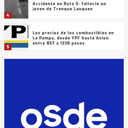
Accidente en Ruta 5: falleció un
joven de Trenque Lauquen
4
Los precios de los combustibles en
La Pampa, desde YPF hasta Axion
entre 857 a 1338 pesos
5
La Bolsa de Cereales de Bahía
Blanca anticipa que Agosto vendrá
con lluvias y heladas, en gran parte
de la provincia
6
T.Lauquen: tres jóvenes que
intentaron evadir a la Policía
fueron detenidos por
comercialización de drogas en la
7
tarde del sábado