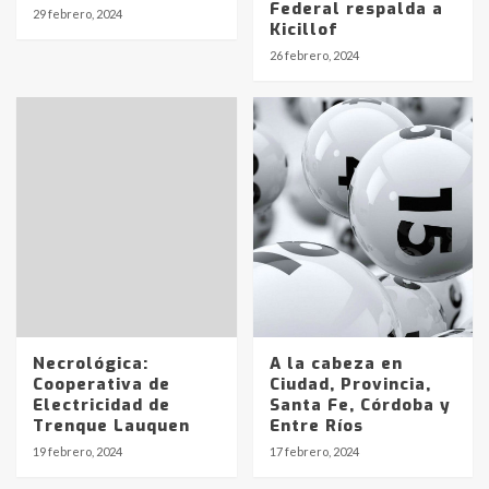
Identidad de los adolescentes
Federal respalda a
29 febrero, 2024
pampeanos que fueron
Kicillof
protagonistas del fatal accidente
26 febrero, 2024
en la mañana del lunes
3
Accidente en Ruta 5: falleció un
joven de Trenque Lauquen
4
Los precios de los combustibles en
La Pampa, desde YPF hasta Axion
entre 857 a 1338 pesos
5
Necrológica:
A la cabeza en
La Bolsa de Cereales de Bahía
Cooperativa de
Ciudad, Provincia,
Blanca anticipa que Agosto vendrá
Electricidad de
Santa Fe, Córdoba y
con lluvias y heladas, en gran parte
Trenque Lauquen
Entre Ríos
de la provincia
6
19 febrero, 2024
17 febrero, 2024
T.Lauquen: tres jóvenes que