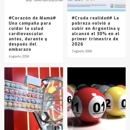
La Pampa, desde YPF hasta Axion
entre 857 a 1338 pesos
5
#Corazón de Mamá#
#Cruda realidad# La
Una campaña para
pobreza volvió a
cuidar la salud
subir en Argentina y
cardiovascular
alcanzó el 30% en el
antes, durante y
primer trimestre de
después del
2026
embarazo
5 agosto, 2026
6 agosto, 2026