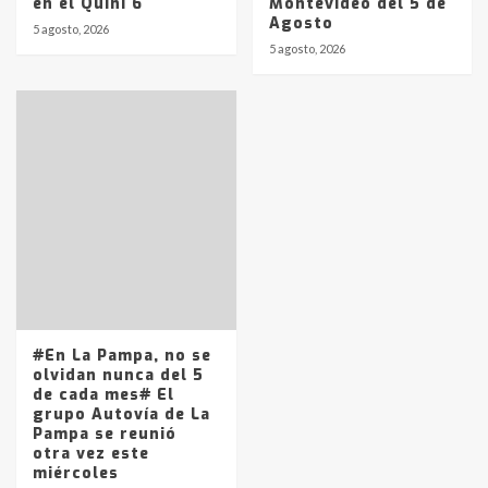
en el Quini 6
Montevideo del 5 de
Agosto
5 agosto, 2026
5 agosto, 2026
#En La Pampa, no se
olvidan nunca del 5
de cada mes# El
grupo Autovía de La
Pampa se reunió
otra vez este
miércoles