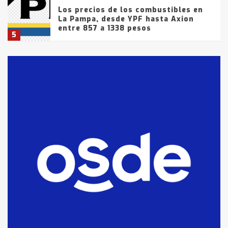
Los precios de los combustibles en
La Pampa, desde YPF hasta Axion
entre 857 a 1338 pesos
5
La Bolsa de Cereales de Bahía
Blanca anticipa que Agosto vendrá
con lluvias y heladas, en gran parte
de la provincia
6
T.Lauquen: tres jóvenes que
intentaron evadir a la Policía
fueron detenidos por
comercialización de drogas en la
7
tarde del sábado
T.Lauquen: se vendió el edificio de
lo que fue la planta Industrial del
Frígorífico Indio Pampa
1