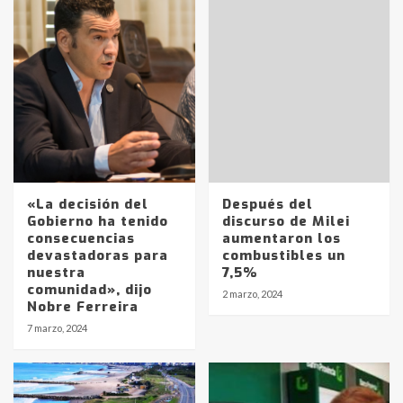
«La decisión del
Después del
Gobierno ha tenido
discurso de Milei
consecuencias
aumentaron los
devastadoras para
combustibles un
nuestra
7,5%
comunidad», dijo
2 marzo, 2024
Nobre Ferreira
Identidad de los adolescentes
7 marzo, 2024
pampeanos que fueron
protagonistas del fatal accidente
en la mañana del lunes
3