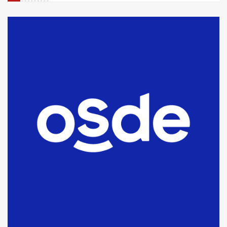
La Bolsa de Cereales de Bahía
Blanca anticipa que Agosto vendrá
con lluvias y heladas, en gran parte
de la provincia
6
T.Lauquen: tres jóvenes que
intentaron evadir a la Policía
fueron detenidos por
comercialización de drogas en la
7
tarde del sábado
T.Lauquen: se vendió el edificio de
lo que fue la planta Industrial del
Frígorífico Indio Pampa
1
14 allanamientos con Gendarmería
en T.Lauquen, Pehuajó y Carlos
Casares
2