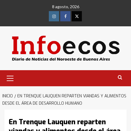
Saltar
8 agosto, 2026
al
contenido
Instagram
Facebook
Twitter
Menú
primario
INICIO
EN TRENQUE LAUQUEN REPARTEN VIANDAS Y ALIMENTOS
DESDE EL ÁREA DE DESARROLLO HUMANO
En Trenque Lauquen reparten