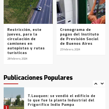
Los precios de los combustibles en
La Pampa, desde YPF hasta Axion
entre 857 a 1338 pesos
5
Restricción, este
Cronograma de
jueves, para la
pagos del Instituto
circulación de
de Previsión Social
La Bolsa de Cereales de Bahía
camiones en
de Buenos Aires
Blanca anticipa que Agosto vendrá
autopistas y rutas
con lluvias y heladas, en gran parte
25 febrero, 2024
turísticas
de la provincia
6
28 febrero, 2024
T.Lauquen: tres jóvenes que
intentaron evadir a la Policía
fueron detenidos por
Publicaciones Populares
comercialización de drogas en la
7
tarde del sábado
T.Lauquen: se vendió el edificio de
lo que fue la planta Industrial del
Frígorífico Indio Pampa
1