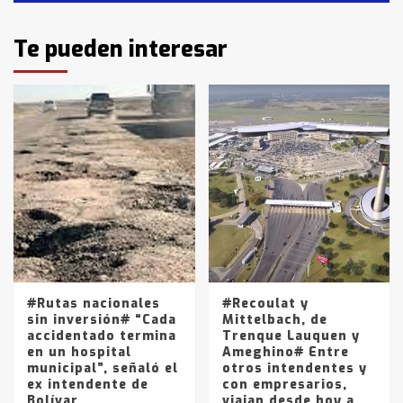
Identidad de los adolescentes
Te pueden interesar
pampeanos que fueron
protagonistas del fatal accidente
en la mañana del lunes
3
Accidente en Ruta 5: falleció un
joven de Trenque Lauquen
4
Los precios de los combustibles en
La Pampa, desde YPF hasta Axion
entre 857 a 1338 pesos
5
#Rutas nacionales
#Recoulat y
sin inversión# “Cada
Mittelbach, de
accidentado termina
Trenque Lauquen y
en un hospital
Ameghino# Entre
municipal”, señaló el
otros intendentes y
ex intendente de
con empresarios,
Bolívar
viajan desde hoy a