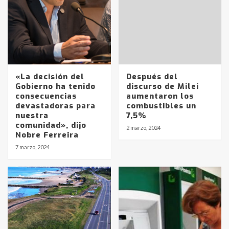
«La decisión del
Después del
Gobierno ha tenido
discurso de Milei
consecuencias
aumentaron los
devastadoras para
combustibles un
nuestra
7,5%
comunidad», dijo
2 marzo, 2024
Nobre Ferreira
Identidad de los adolescentes
7 marzo, 2024
pampeanos que fueron
protagonistas del fatal accidente
en la mañana del lunes
3
Accidente en Ruta 5: falleció un
joven de Trenque Lauquen
4