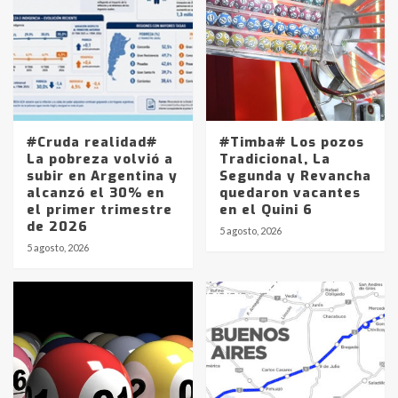
#Cruda realidad#
#Timba# Los pozos
La pobreza volvió a
Tradicional, La
subir en Argentina y
Segunda y Revancha
alcanzó el 30% en
quedaron vacantes
el primer trimestre
en el Quini 6
de 2026
5 agosto, 2026
5 agosto, 2026
Identidad de los adolescentes
pampeanos que fueron
protagonistas del fatal accidente
en la mañana del lunes
3
Accidente en Ruta 5: falleció un
joven de Trenque Lauquen