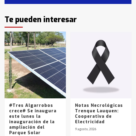
Identidad de los adolescentes
Te pueden interesar
pampeanos que fueron
protagonistas del fatal accidente
en la mañana del lunes
3
Accidente en Ruta 5: falleció un
joven de Trenque Lauquen
4
Los precios de los combustibles en
La Pampa, desde YPF hasta Axion
entre 857 a 1338 pesos
5
#Tres Algarrobos
Notas Necrológicas
crece# Se inaugura
Trenque Lauquen:
este lunes la
Cooperativa de
inauguración de la
Electricidad
ampliación del
9 agosto, 2026
Parque Solar