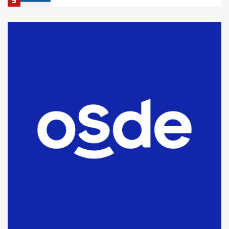
5
La Bolsa de Cereales de Bahía
Blanca anticipa que Agosto vendrá
con lluvias y heladas, en gran parte
de la provincia
6
T.Lauquen: tres jóvenes que
intentaron evadir a la Policía
fueron detenidos por
comercialización de drogas en la
7
tarde del sábado
T.Lauquen: se vendió el edificio de
lo que fue la planta Industrial del
Frígorífico Indio Pampa
1
14 allanamientos con Gendarmería
en T.Lauquen, Pehuajó y Carlos
Casares
2