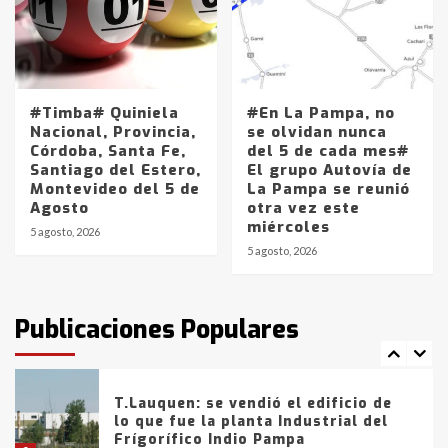
4
Los precios de los combustibles en
La Pampa, desde YPF hasta Axion
entre 857 a 1338 pesos
#Timba# Quiniela
#En La Pampa, no
5
Nacional, Provincia,
se olvidan nunca
Córdoba, Santa Fe,
del 5 de cada mes#
Santiago del Estero,
El grupo Autovía de
La Bolsa de Cereales de Bahía
Montevideo del 5 de
La Pampa se reunió
Blanca anticipa que Agosto vendrá
Agosto
otra vez este
con lluvias y heladas, en gran parte
miércoles
de la provincia
6
5 agosto, 2026
5 agosto, 2026
T.Lauquen: tres jóvenes que
intentaron evadir a la Policía
fueron detenidos por
Publicaciones Populares
comercialización de drogas en la
7
tarde del sábado
T.Lauquen: se vendió el edificio de
lo que fue la planta Industrial del
Frígorífico Indio Pampa