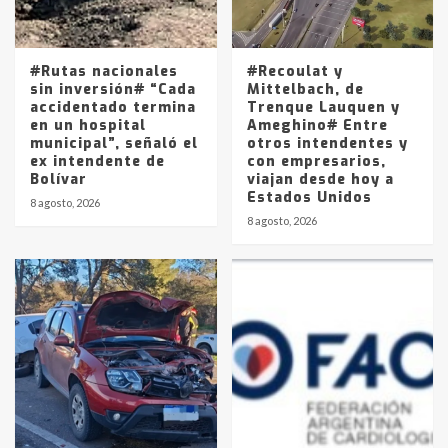
Los precios de los combustibles en
La Pampa, desde YPF hasta Axion
entre 857 a 1338 pesos
5
#Rutas nacionales
#Recoulat y
sin inversión# “Cada
Mittelbach, de
accidentado termina
Trenque Lauquen y
en un hospital
Ameghino# Entre
municipal”, señaló el
otros intendentes y
ex intendente de
con empresarios,
Bolívar
viajan desde hoy a
Estados Unidos
8 agosto, 2026
8 agosto, 2026