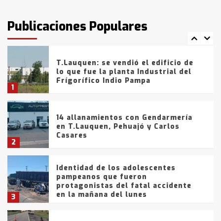
T.Lauquen: tres jóvenes que
intentaron evadir a la Policía
fueron detenidos por
Publicaciones Populares
comercialización de drogas en la
7
tarde del sábado
T.Lauquen: se vendió el edificio de
lo que fue la planta Industrial del
Frígorífico Indio Pampa
1
14 allanamientos con Gendarmería
en T.Lauquen, Pehuajó y Carlos
Casares
2
Identidad de los adolescentes
pampeanos que fueron
protagonistas del fatal accidente
en la mañana del lunes
3