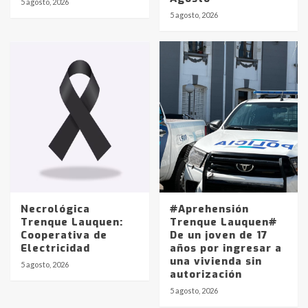
5 agosto, 2026
Identidad de los adolescentes
5 agosto, 2026
pampeanos que fueron
protagonistas del fatal accidente
en la mañana del lunes
3
Accidente en Ruta 5: falleció un
joven de Trenque Lauquen
4
Los precios de los combustibles en
La Pampa, desde YPF hasta Axion
entre 857 a 1338 pesos
5
Necrológica
#Aprehensión
Trenque Lauquen:
Trenque Lauquen#
Cooperativa de
De un joven de 17
La Bolsa de Cereales de Bahía
Electricidad
años por ingresar a
Blanca anticipa que Agosto vendrá
una vivienda sin
con lluvias y heladas, en gran parte
5 agosto, 2026
autorización
de la provincia
6
5 agosto, 2026