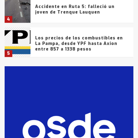
Accidente en Ruta 5: falleció un
joven de Trenque Lauquen
4
Los precios de los combustibles en
La Pampa, desde YPF hasta Axion
entre 857 a 1338 pesos
5
La Bolsa de Cereales de Bahía
Blanca anticipa que Agosto vendrá
con lluvias y heladas, en gran parte
de la provincia
6
T.Lauquen: tres jóvenes que
intentaron evadir a la Policía
fueron detenidos por
comercialización de drogas en la
7
tarde del sábado