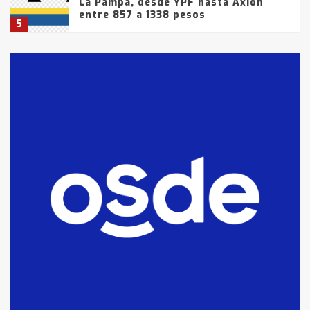
La Pampa, desde YPF hasta Axion
entre 857 a 1338 pesos
5
La Bolsa de Cereales de Bahía
Blanca anticipa que Agosto vendrá
con lluvias y heladas, en gran parte
de la provincia
6
T.Lauquen: tres jóvenes que
intentaron evadir a la Policía
fueron detenidos por
comercialización de drogas en la
7
tarde del sábado
T.Lauquen: se vendió el edificio de
lo que fue la planta Industrial del
Frígorífico Indio Pampa
1
14 allanamientos con Gendarmería
en T.Lauquen, Pehuajó y Carlos