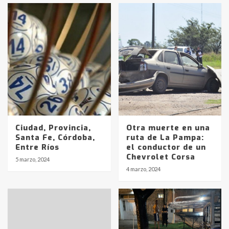
Ciudad, Provincia,
Otra muerte en una
Santa Fe, Córdoba,
ruta de La Pampa:
Entre Ríos
el conductor de un
Chevrolet Corsa
5 marzo, 2024
Identidad de los adolescentes
4 marzo, 2024
pampeanos que fueron
protagonistas del fatal accidente
en la mañana del lunes
3