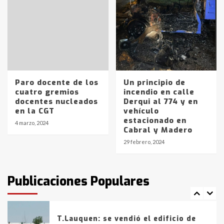
Accidente en Ruta 5: falleció un
joven de Trenque Lauquen
4
Los precios de los combustibles en
La Pampa, desde YPF hasta Axion
entre 857 a 1338 pesos
5
Paro docente de los
Un principio de
cuatro gremios
incendio en calle
docentes nucleados
Derqui al 774 y en
La Bolsa de Cereales de Bahía
en la CGT
vehículo
Blanca anticipa que Agosto vendrá
estacionado en
con lluvias y heladas, en gran parte
4 marzo, 2024
Cabral y Madero
de la provincia
6
29 febrero, 2024
T.Lauquen: tres jóvenes que
intentaron evadir a la Policía
fueron detenidos por
Publicaciones Populares
comercialización de drogas en la
7
tarde del sábado
T.Lauquen: se vendió el edificio de