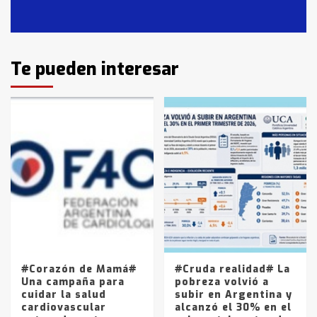
Casares
2
Identidad de los adolescentes
Te pueden interesar
pampeanos que fueron
protagonistas del fatal accidente
en la mañana del lunes
3
Accidente en Ruta 5: falleció un
joven de Trenque Lauquen
4
Los precios de los combustibles en
La Pampa, desde YPF hasta Axion
entre 857 a 1338 pesos
5
#Corazón de Mamá#
#Cruda realidad# La
Una campaña para
pobreza volvió a
cuidar la salud
subir en Argentina y
cardiovascular
alcanzó el 30% en el