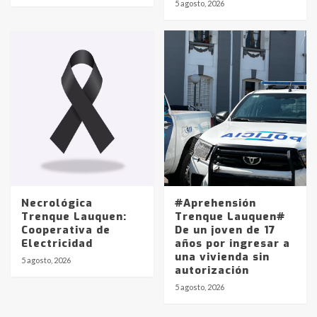
5 agosto, 2026
pampeanos que fueron
protagonistas del fatal accidente
en la mañana del lunes
3
Accidente en Ruta 5: falleció un
joven de Trenque Lauquen
4
Los precios de los combustibles en
La Pampa, desde YPF hasta Axion
entre 857 a 1338 pesos
5
Necrológica
#Aprehensión
Trenque Lauquen:
Trenque Lauquen#
Cooperativa de
De un joven de 17
La Bolsa de Cereales de Bahía
Electricidad
años por ingresar a
Blanca anticipa que Agosto vendrá
una vivienda sin
con lluvias y heladas, en gran parte
5 agosto, 2026
autorización
de la provincia
6
5 agosto, 2026
T.Lauquen: tres jóvenes que