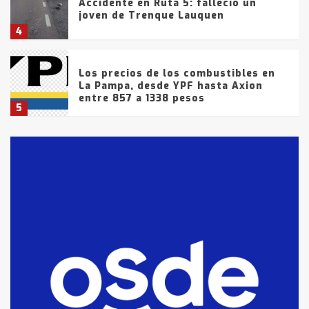
Accidente en Ruta 5: falleció un
joven de Trenque Lauquen
4
Los precios de los combustibles en
La Pampa, desde YPF hasta Axion
entre 857 a 1338 pesos
5
La Bolsa de Cereales de Bahía
Blanca anticipa que Agosto vendrá
con lluvias y heladas, en gran parte
de la provincia
6
T.Lauquen: tres jóvenes que
intentaron evadir a la Policía
fueron detenidos por
comercialización de drogas en la
7
tarde del sábado
T.Lauquen: se vendió el edificio de