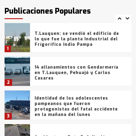
intentaron evadir a la Policía
fueron detenidos por
Publicaciones Populares
comercialización de drogas en la
7
tarde del sábado
T.Lauquen: se vendió el edificio de
lo que fue la planta Industrial del
Frígorífico Indio Pampa
1
14 allanamientos con Gendarmería
en T.Lauquen, Pehuajó y Carlos
Casares
2
Identidad de los adolescentes
pampeanos que fueron
protagonistas del fatal accidente
en la mañana del lunes
3