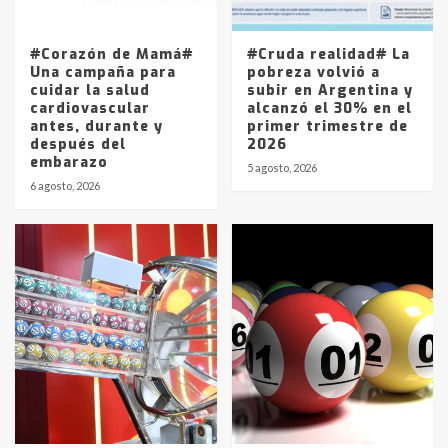
La Pampa, desde YPF hasta Axion
entre 857 a 1338 pesos
5
#Corazón de Mamá#
#Cruda realidad# La
Una campaña para
pobreza volvió a
cuidar la salud
subir en Argentina y
cardiovascular
alcanzó el 30% en el
antes, durante y
primer trimestre de
después del
2026
embarazo
5 agosto, 2026
6 agosto, 2026