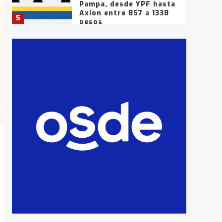
Pampa, desde YPF hasta
Axion entre 857 a 1338
5
pesos
La Bolsa de Cereales de
Bahía Blanca anticipa
que Agosto vendrá con
lluvias y heladas, en
6
gran parte de la
provincia
T.Lauquen: tres jóvenes
que intentaron evadir a
la Policía fueron
detenidos por
7
comercialización de
drogas en la tarde del
sábado
T.Lauquen: se vendió el
edificio de lo que fue la
planta Industrial del
Frígorífico Indio Pampa
1
14 allanamientos con
Gendarmería en