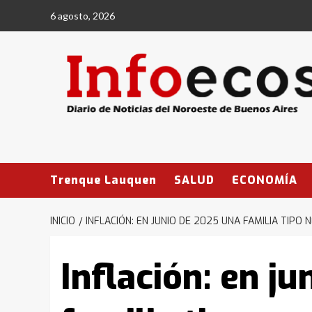
Saltar
6 agosto, 2026
al
contenido
Trenque Lauquen
SALUD
ECONOMÍA
INICIO
INFLACIÓN: EN JUNIO DE 2025 UNA FAMILIA TIPO
Inflación: en j