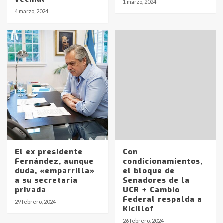
1 marzo, 2024
4 marzo, 2024
El ex presidente
Con
Fernández, aunque
condicionamientos,
duda, «emparrilla»
el bloque de
a su secretaria
Senadores de la
privada
UCR + Cambio
Identidad de los adolescentes
Federal respalda a
29 febrero, 2024
pampeanos que fueron
Kicillof
protagonistas del fatal accidente
26 febrero, 2024