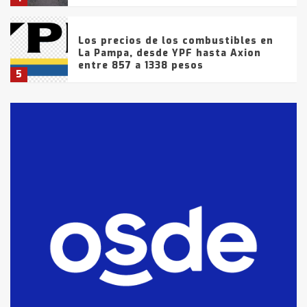
Los precios de los combustibles en
La Pampa, desde YPF hasta Axion
entre 857 a 1338 pesos
5
La Bolsa de Cereales de Bahía
Blanca anticipa que Agosto vendrá
con lluvias y heladas, en gran parte
de la provincia
6
T.Lauquen: tres jóvenes que
intentaron evadir a la Policía
fueron detenidos por
comercialización de drogas en la
7
tarde del sábado
T.Lauquen: se vendió el edificio de
lo que fue la planta Industrial del
Frígorífico Indio Pampa
1