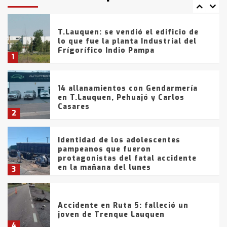
7
tarde del sábado
T.Lauquen: se vendió el edificio de
lo que fue la planta Industrial del
Frígorífico Indio Pampa
1
14 allanamientos con Gendarmería
en T.Lauquen, Pehuajó y Carlos
Casares
2
Identidad de los adolescentes
pampeanos que fueron
protagonistas del fatal accidente
en la mañana del lunes
3
Accidente en Ruta 5: falleció un
joven de Trenque Lauquen
4