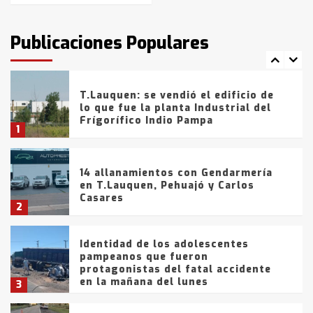
T.Lauquen: tres jóvenes que
intentaron evadir a la Policía
fueron detenidos por
Publicaciones Populares
comercialización de drogas en la
7
tarde del sábado
T.Lauquen: se vendió el edificio de
lo que fue la planta Industrial del
Frígorífico Indio Pampa
1
14 allanamientos con Gendarmería
en T.Lauquen, Pehuajó y Carlos
Casares
2
Identidad de los adolescentes
pampeanos que fueron
protagonistas del fatal accidente
en la mañana del lunes
3