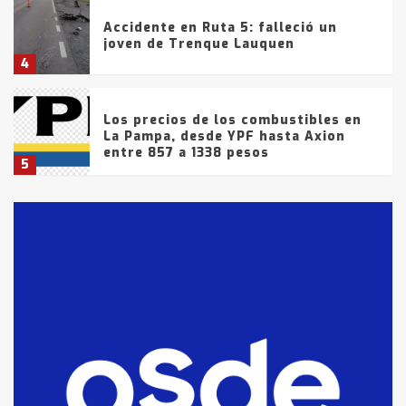
Accidente en Ruta 5: falleció un
joven de Trenque Lauquen
4
Los precios de los combustibles en
La Pampa, desde YPF hasta Axion
entre 857 a 1338 pesos
5
La Bolsa de Cereales de Bahía
Blanca anticipa que Agosto vendrá
con lluvias y heladas, en gran parte
de la provincia
6
T.Lauquen: tres jóvenes que
intentaron evadir a la Policía
fueron detenidos por
comercialización de drogas en la
7
tarde del sábado