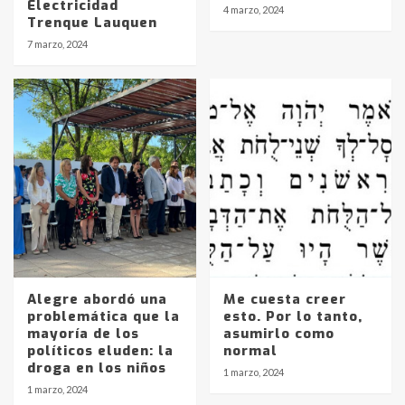
Electricidad
4 marzo, 2024
Identidad de los adolescentes
Trenque Lauquen
pampeanos que fueron
7 marzo, 2024
protagonistas del fatal accidente
en la mañana del lunes
3
Accidente en Ruta 5: falleció un
joven de Trenque Lauquen
4
Los precios de los combustibles en
La Pampa, desde YPF hasta Axion
entre 857 a 1338 pesos
5
Alegre abordó una
Me cuesta creer
problemática que la
esto. Por lo tanto,
La Bolsa de Cereales de Bahía
mayoría de los
asumirlo como
Blanca anticipa que Agosto vendrá
políticos eluden: la
normal
con lluvias y heladas, en gran parte
droga en los niños
de la provincia
6
1 marzo, 2024
1 marzo, 2024