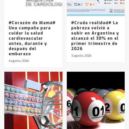
Los precios de los combustibles en
La Pampa, desde YPF hasta Axion
entre 857 a 1338 pesos
5
#Corazón de Mamá#
#Cruda realidad# La
Una campaña para
pobreza volvió a
cuidar la salud
subir en Argentina y
cardiovascular
alcanzó el 30% en el
antes, durante y
primer trimestre de
después del
2026
embarazo
5 agosto, 2026
6 agosto, 2026