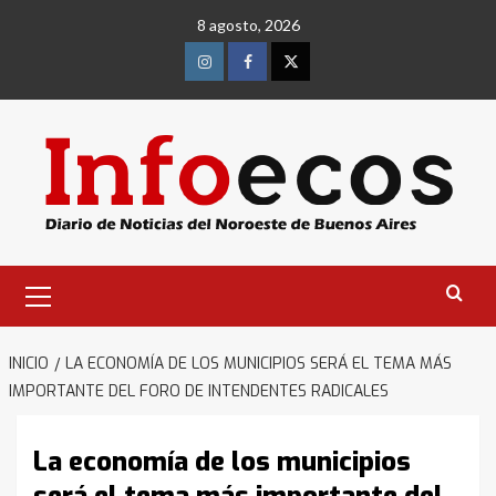
Saltar
8 agosto, 2026
al
contenido
Instagram
Facebook
Twitter
Menú
primario
INICIO
LA ECONOMÍA DE LOS MUNICIPIOS SERÁ EL TEMA MÁS
IMPORTANTE DEL FORO DE INTENDENTES RADICALES
La economía de los municipios