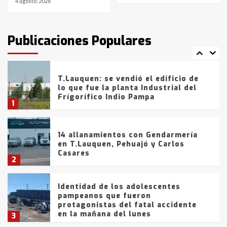
4 agosto, 2026
T.Lauquen: tres jóvenes que
intentaron evadir a la Policía
fueron detenidos por
Publicaciones Populares
comercialización de drogas en la
7
tarde del sábado
T.Lauquen: se vendió el edificio de
lo que fue la planta Industrial del
Frígorífico Indio Pampa
1
14 allanamientos con Gendarmería
en T.Lauquen, Pehuajó y Carlos
Casares
2
Identidad de los adolescentes
pampeanos que fueron
protagonistas del fatal accidente
en la mañana del lunes
3