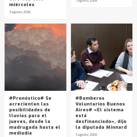
5 agosto, 2026
miércoles
5 agosto, 2026
#Pronóstico# Se
#Bomberos
acrecientan las
Voluntarios Buenos
posibilidades de
Aires# «El sistema
lluvias para el
está
jueves, desde la
desfinanciado», dijo
madrugada hasta el
la diputada Minnard
mediodía
5 agosto, 2026