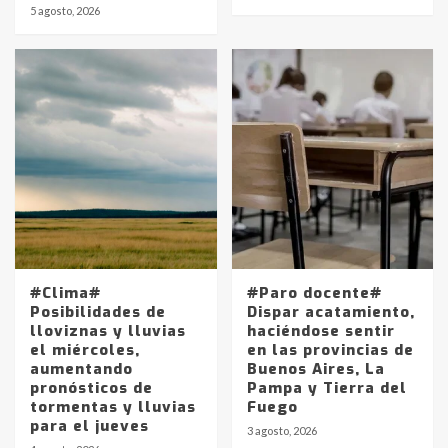
5 agosto, 2026
Identidad de los adolescentes
pampeanos que fueron
protagonistas del fatal accidente
en la mañana del lunes
3
Accidente en Ruta 5: falleció un
joven de Trenque Lauquen
4
Los precios de los combustibles en
La Pampa, desde YPF hasta Axion
#Clima#
#Paro docente#
entre 857 a 1338 pesos
Posibilidades de
Dispar acatamiento,
5
lloviznas y lluvias
haciéndose sentir
el miércoles,
en las provincias de
aumentando
Buenos Aires, La
La Bolsa de Cereales de Bahía
pronósticos de
Pampa y Tierra del
Blanca anticipa que Agosto vendrá
tormentas y lluvias
Fuego
con lluvias y heladas, en gran parte
para el jueves
de la provincia
6
3 agosto, 2026