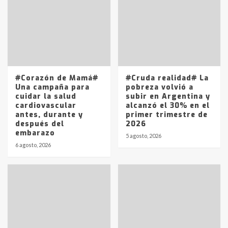
T.Lauquen: se vendió el edificio de
lo que fue la planta Industrial del
Frígorífico Indio Pampa
1
14 allanamientos con Gendarmería
#Corazón de Mamá#
#Cruda realidad# La
en T.Lauquen, Pehuajó y Carlos
Una campaña para
pobreza volvió a
Casares
cuidar la salud
subir en Argentina y
2
cardiovascular
alcanzó el 30% en el
antes, durante y
primer trimestre de
después del
2026
Identidad de los adolescentes
embarazo
pampeanos que fueron
5 agosto, 2026
protagonistas del fatal accidente
6 agosto, 2026
en la mañana del lunes
3
Accidente en Ruta 5: falleció un
joven de Trenque Lauquen
4