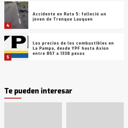
Accidente en Ruta 5: falleció un
joven de Trenque Lauquen
4
Los precios de los combustibles en
La Pampa, desde YPF hasta Axion
entre 857 a 1338 pesos
5
La Bolsa de Cereales de Bahía
Blanca anticipa que Agosto vendrá
con lluvias y heladas, en gran parte
de la provincia
Te pueden interesar
6
T.Lauquen: tres jóvenes que
intentaron evadir a la Policía
fueron detenidos por
comercialización de drogas en la
7
tarde del sábado