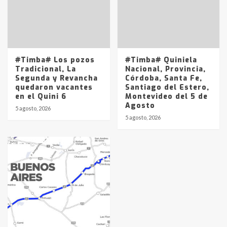
Los precios de los combustibles en
La Pampa, desde YPF hasta Axion
entre 857 a 1338 pesos
5
#Timba# Los pozos
#Timba# Quiniela
Tradicional, La
Nacional, Provincia,
Segunda y Revancha
Córdoba, Santa Fe,
quedaron vacantes
Santiago del Estero,
en el Quini 6
Montevideo del 5 de
Agosto
5 agosto, 2026
5 agosto, 2026