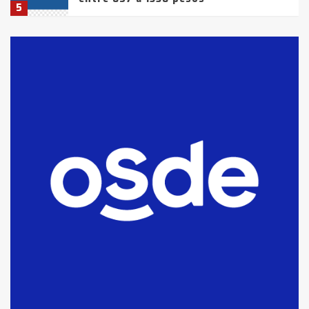
5
La Bolsa de Cereales de Bahía
Blanca anticipa que Agosto vendrá
con lluvias y heladas, en gran parte
de la provincia
6
T.Lauquen: tres jóvenes que
intentaron evadir a la Policía
fueron detenidos por
comercialización de drogas en la
7
tarde del sábado
T.Lauquen: se vendió el edificio de
lo que fue la planta Industrial del
Frígorífico Indio Pampa
1
14 allanamientos con Gendarmería
en T.Lauquen, Pehuajó y Carlos
Casares