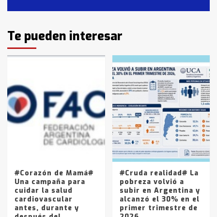
2
Identidad de los adolescentes
Te pueden interesar
pampeanos que fueron
protagonistas del fatal accidente
en la mañana del lunes
3
Accidente en Ruta 5: falleció un
joven de Trenque Lauquen
4
Los precios de los combustibles en
La Pampa, desde YPF hasta Axion
entre 857 a 1338 pesos
5
#Corazón de Mamá#
#Cruda realidad# La
Una campaña para
pobreza volvió a
cuidar la salud
subir en Argentina y
cardiovascular
alcanzó el 30% en el
antes, durante y
primer trimestre de
después del
2026