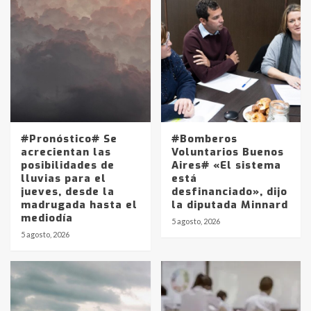
#Pronóstico# Se
#Bomberos
acrecientan las
Voluntarios Buenos
posibilidades de
Aires# «El sistema
lluvias para el
está
jueves, desde la
desfinanciado», dijo
madrugada hasta el
la diputada Minnard
mediodía
5 agosto, 2026
5 agosto, 2026
Identidad de los adolescentes
pampeanos que fueron
protagonistas del fatal accidente
en la mañana del lunes
3