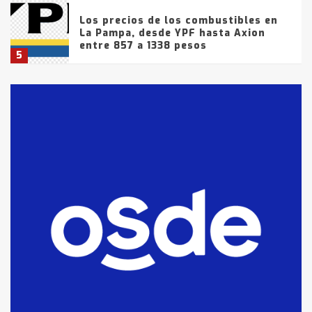
Los precios de los combustibles en
La Pampa, desde YPF hasta Axion
entre 857 a 1338 pesos
5
La Bolsa de Cereales de Bahía
Blanca anticipa que Agosto vendrá
con lluvias y heladas, en gran parte
de la provincia
6
T.Lauquen: tres jóvenes que
intentaron evadir a la Policía
fueron detenidos por
comercialización de drogas en la
7
tarde del sábado
T.Lauquen: se vendió el edificio de
lo que fue la planta Industrial del
Frígorífico Indio Pampa
1