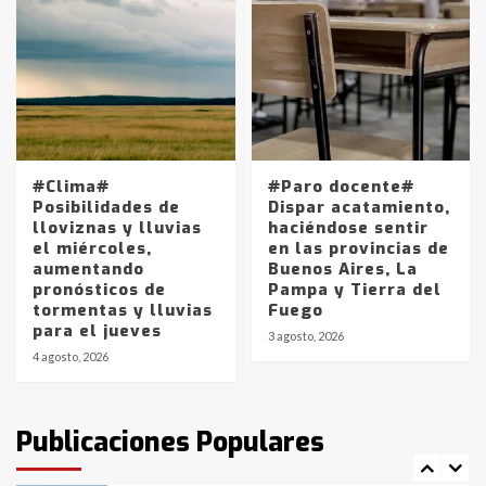
Accidente en Ruta 5: falleció un
joven de Trenque Lauquen
4
Los precios de los combustibles en
La Pampa, desde YPF hasta Axion
#Clima#
#Paro docente#
entre 857 a 1338 pesos
Posibilidades de
Dispar acatamiento,
5
lloviznas y lluvias
haciéndose sentir
el miércoles,
en las provincias de
aumentando
Buenos Aires, La
La Bolsa de Cereales de Bahía
pronósticos de
Pampa y Tierra del
Blanca anticipa que Agosto vendrá
tormentas y lluvias
Fuego
con lluvias y heladas, en gran parte
para el jueves
de la provincia
6
3 agosto, 2026
4 agosto, 2026
T.Lauquen: tres jóvenes que
intentaron evadir a la Policía
fueron detenidos por
Publicaciones Populares
comercialización de drogas en la
7
tarde del sábado