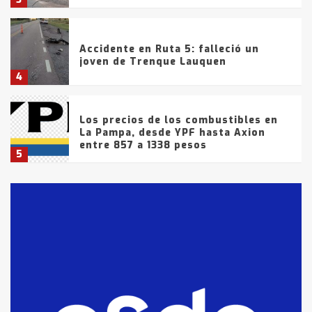
Accidente en Ruta 5: falleció un
joven de Trenque Lauquen
4
Los precios de los combustibles en
La Pampa, desde YPF hasta Axion
entre 857 a 1338 pesos
5
La Bolsa de Cereales de Bahía
Blanca anticipa que Agosto vendrá
con lluvias y heladas, en gran parte
de la provincia
6
T.Lauquen: tres jóvenes que
intentaron evadir a la Policía
fueron detenidos por
comercialización de drogas en la
7