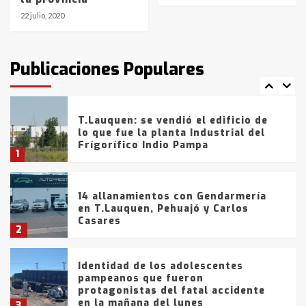
6
22 julio, 2020
T.Lauquen: tres jóvenes que
intentaron evadir a la Policía
fueron detenidos por
Publicaciones Populares
comercialización de drogas en la
7
tarde del sábado
T.Lauquen: se vendió el edificio de
lo que fue la planta Industrial del
Frígorífico Indio Pampa
1
14 allanamientos con Gendarmería
en T.Lauquen, Pehuajó y Carlos
Casares
2
Identidad de los adolescentes
pampeanos que fueron
protagonistas del fatal accidente
en la mañana del lunes
3