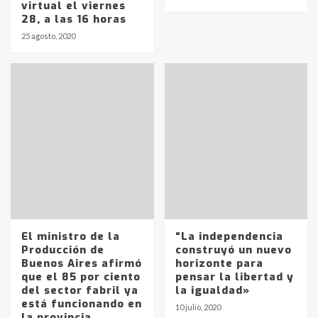
virtual el viernes
28, a las 16 horas
25 agosto, 2020
Identidad de los adolescentes
pampeanos que fueron
protagonistas del fatal accidente
en la mañana del lunes
3
Accidente en Ruta 5: falleció un
joven de Trenque Lauquen
4
Los precios de los combustibles en
La Pampa, desde YPF hasta Axion
entre 857 a 1338 pesos
El ministro de la
“La independencia
5
Producción de
construyó un nuevo
Buenos Aires afirmó
horizonte para
que el 85 por ciento
pensar la libertad y
La Bolsa de Cereales de Bahía
del sector fabril ya
la igualdad»
Blanca anticipa que Agosto vendrá
está funcionando en
con lluvias y heladas, en gran parte
10 julio, 2020
la provincia
de la provincia