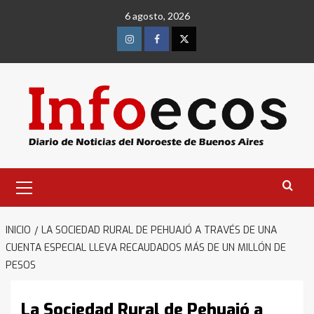
Saltar
6 agosto, 2026
al
contenido
Instagram
Facebook
Twitter
Menú
primario
INICIO
LA SOCIEDAD RURAL DE PEHUAJÓ A TRAVÉS DE UNA
CUENTA ESPECIAL LLEVA RECAUDADOS MÁS DE UN MILLÓN DE
PESOS
La Sociedad Rural de Pehuajó a