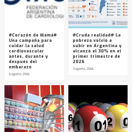
Los precios de los combustibles en
La Pampa, desde YPF hasta Axion
entre 857 a 1338 pesos
5
#Corazón de Mamá#
#Cruda realidad# La
Una campaña para
pobreza volvió a
cuidar la salud
subir en Argentina y
cardiovascular
alcanzó el 30% en el
antes, durante y
primer trimestre de
después del
2026
embarazo
5 agosto, 2026
6 agosto, 2026