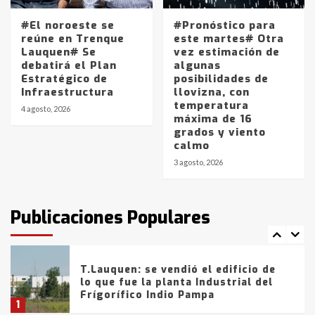
#El noroeste se
#Pronóstico para
Los precios de los combustibles en
reúne en Trenque
este martes# Otra
La Pampa, desde YPF hasta Axion
Lauquen# Se
vez estimación de
entre 857 a 1338 pesos
debatirá el Plan
algunas
5
Estratégico de
posibilidades de
Infraestructura
llovizna, con
temperatura
La Bolsa de Cereales de Bahía
4 agosto, 2026
máxima de 16
Blanca anticipa que Agosto vendrá
grados y viento
con lluvias y heladas, en gran parte
calmo
de la provincia
6
3 agosto, 2026
T.Lauquen: tres jóvenes que
intentaron evadir a la Policía
fueron detenidos por
Publicaciones Populares
comercialización de drogas en la
7
tarde del sábado
T.Lauquen: se vendió el edificio de
lo que fue la planta Industrial del
Frígorífico Indio Pampa
1