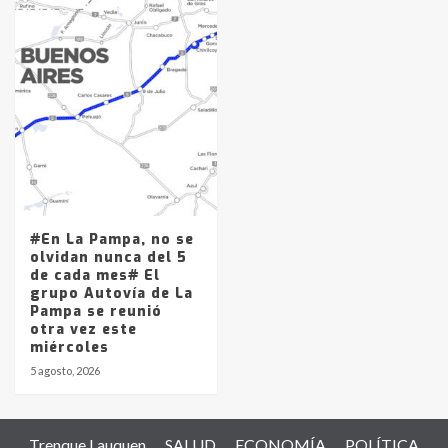
#En La Pampa, no se
olvidan nunca del 5
de cada mes# El
grupo Autovía de La
Pampa se reunió
otra vez este
miércoles
5 agosto, 2026
Trenque Lauquen
SALUD
ECONOMÍA
POLÍTICA