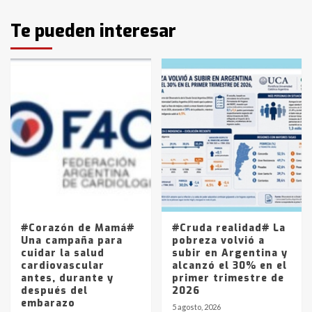
Identidad de los adolescentes
Te pueden interesar
pampeanos que fueron
protagonistas del fatal accidente
en la mañana del lunes
3
Accidente en Ruta 5: falleció un
joven de Trenque Lauquen
4
Los precios de los combustibles en
La Pampa, desde YPF hasta Axion
entre 857 a 1338 pesos
5
#Corazón de Mamá#
#Cruda realidad# La
Una campaña para
pobreza volvió a
cuidar la salud
subir en Argentina y
cardiovascular
alcanzó el 30% en el
antes, durante y
primer trimestre de
después del
2026
embarazo
5 agosto, 2026