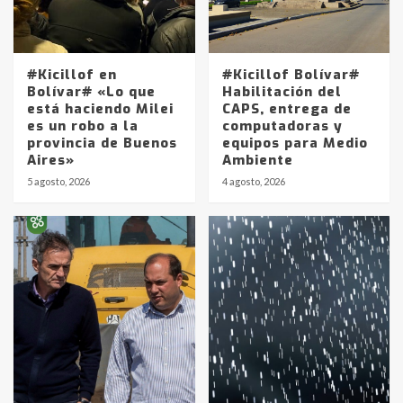
#Kicillof en
#Kicillof Bolívar#
Bolívar# «Lo que
Habilitación del
está haciendo Milei
CAPS, entrega de
es un robo a la
computadoras y
provincia de Buenos
equipos para Medio
Aires»
Ambiente
5 agosto, 2026
4 agosto, 2026
Identidad de los adolescentes
pampeanos que fueron
protagonistas del fatal accidente
en la mañana del lunes
3
Accidente en Ruta 5: falleció un
joven de Trenque Lauquen
4