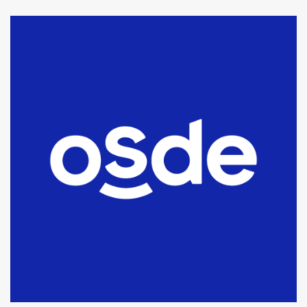
La Bolsa de Cereales de Bahía
Blanca anticipa que Agosto vendrá
con lluvias y heladas, en gran parte
de la provincia
6
T.Lauquen: tres jóvenes que
intentaron evadir a la Policía
fueron detenidos por
comercialización de drogas en la
7
tarde del sábado
T.Lauquen: se vendió el edificio de
lo que fue la planta Industrial del
Frígorífico Indio Pampa
1
14 allanamientos con Gendarmería
en T.Lauquen, Pehuajó y Carlos
Casares
2