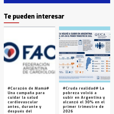
Identidad de los adolescentes
Te pueden interesar
pampeanos que fueron
protagonistas del fatal accidente
en la mañana del lunes
3
Accidente en Ruta 5: falleció un
joven de Trenque Lauquen
4
Los precios de los combustibles en
La Pampa, desde YPF hasta Axion
entre 857 a 1338 pesos
5
#Corazón de Mamá#
#Cruda realidad# La
Una campaña para
pobreza volvió a
cuidar la salud
subir en Argentina y
cardiovascular
alcanzó el 30% en el
antes, durante y
primer trimestre de
después del
2026