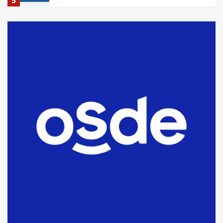
5
La Bolsa de Cereales de Bahía
Blanca anticipa que Agosto vendrá
con lluvias y heladas, en gran parte
de la provincia
6
T.Lauquen: tres jóvenes que
intentaron evadir a la Policía
fueron detenidos por
comercialización de drogas en la
7
tarde del sábado
T.Lauquen: se vendió el edificio de
lo que fue la planta Industrial del
Frígorífico Indio Pampa
1
14 allanamientos con Gendarmería
en T.Lauquen, Pehuajó y Carlos
Casares
2