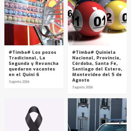
#Timba# Los pozos
#Timba# Quiniela
Tradicional, La
Nacional, Provincia,
Segunda y Revancha
Córdoba, Santa Fe,
quedaron vacantes
Santiago del Estero,
en el Quini 6
Montevideo del 5 de
Agosto
5 agosto, 2026
Identidad de los adolescentes
5 agosto, 2026
pampeanos que fueron
protagonistas del fatal accidente
en la mañana del lunes
3
Accidente en Ruta 5: falleció un
joven de Trenque Lauquen