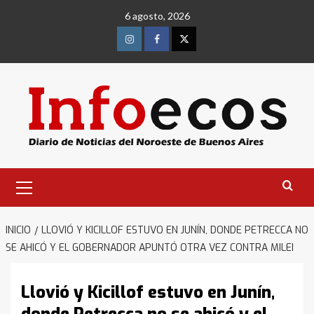
Saltar
6 agosto, 2026
al
contenido
Instagram
Facebook
Twitter
Menú
primario
INICIO
LLOVIÓ Y KICILLOF ESTUVO EN JUNÍN, DONDE PETRECCA NO
SE AHICÓ Y EL GOBERNADOR APUNTÓ OTRA VEZ CONTRA MILEI
Llovió y Kicillof estuvo en Junín,