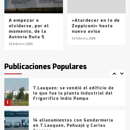
entre 857 a 1338 pesos
5
A empezar a
«Atardecer en lo de
La Bolsa de Cereales de Bahía
olvidarse, por el
Zoppiconi» hasta
Blanca anticipa que Agosto vendrá
momento, de la
nuevo aviso
con lluvias y heladas, en gran parte
Autovía Ruta 5
de la provincia
6
11 febrero, 2024
16 febrero, 2024
T.Lauquen: tres jóvenes que
intentaron evadir a la Policía
fueron detenidos por
Publicaciones Populares
comercialización de drogas en la
7
tarde del sábado
T.Lauquen: se vendió el edificio de
lo que fue la planta Industrial del
Frígorífico Indio Pampa
1
14 allanamientos con Gendarmería
en T.Lauquen, Pehuajó y Carlos