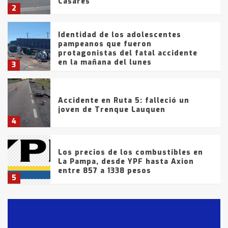
Casares
2
Identidad de los adolescentes
pampeanos que fueron
protagonistas del fatal accidente
en la mañana del lunes
3
Accidente en Ruta 5: falleció un
joven de Trenque Lauquen
4
Los precios de los combustibles en
La Pampa, desde YPF hasta Axion
entre 857 a 1338 pesos
5
La Bolsa de Cereales de Bahía
Blanca anticipa que Agosto vendrá
con lluvias y heladas, en gran parte