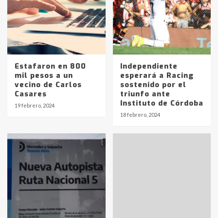
Estafaron en 800
Independiente
mil pesos a un
esperará a Racing
vecino de Carlos
sostenido por el
Identidad de los adolescentes
Casares
triunfo ante
pampeanos que fueron
Instituto de Córdoba
19 febrero, 2024
protagonistas del fatal accidente
18 febrero, 2024
en la mañana del lunes
3
Accidente en Ruta 5: falleció un
joven de Trenque Lauquen
4
Los precios de los combustibles en
La Pampa, desde YPF hasta Axion