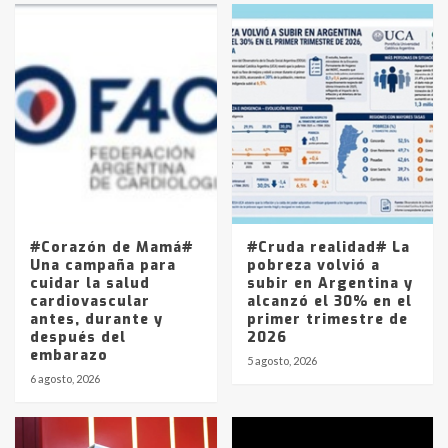
en la mañana del lunes
3
Accidente en Ruta 5: falleció un
joven de Trenque Lauquen
4
Los precios de los combustibles en
La Pampa, desde YPF hasta Axion
entre 857 a 1338 pesos
5
#Corazón de Mamá#
#Cruda realidad# La
Una campaña para
pobreza volvió a
cuidar la salud
subir en Argentina y
cardiovascular
alcanzó el 30% en el
antes, durante y
primer trimestre de
después del
2026
embarazo
5 agosto, 2026
6 agosto, 2026