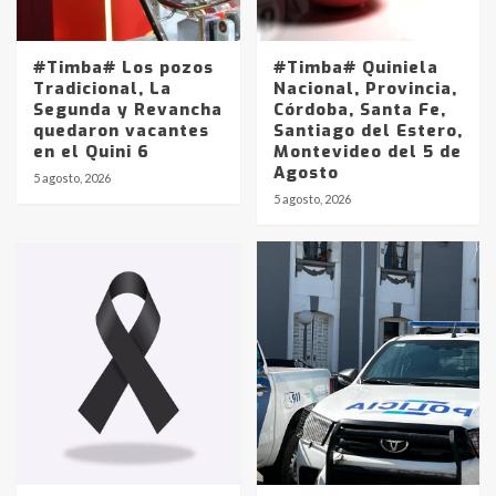
#Timba# Los pozos
#Timba# Quiniela
Tradicional, La
Nacional, Provincia,
Segunda y Revancha
Córdoba, Santa Fe,
quedaron vacantes
Santiago del Estero,
en el Quini 6
Montevideo del 5 de
Agosto
5 agosto, 2026
Identidad de los adolescentes
5 agosto, 2026
pampeanos que fueron
protagonistas del fatal accidente
en la mañana del lunes
3
Accidente en Ruta 5: falleció un
joven de Trenque Lauquen
4
Los precios de los combustibles en
La Pampa, desde YPF hasta Axion
entre 857 a 1338 pesos