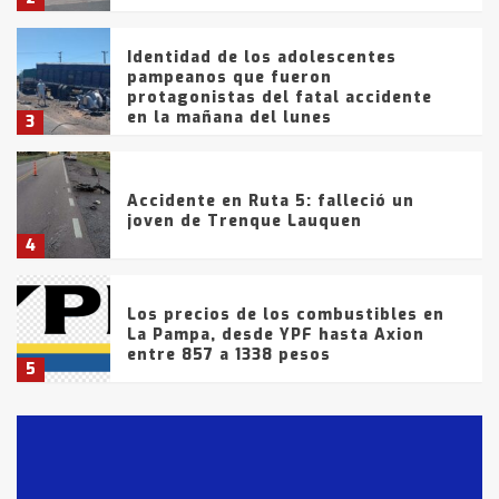
Identidad de los adolescentes
pampeanos que fueron
protagonistas del fatal accidente
en la mañana del lunes
3
Accidente en Ruta 5: falleció un
joven de Trenque Lauquen
4
Los precios de los combustibles en
La Pampa, desde YPF hasta Axion
entre 857 a 1338 pesos
5
La Bolsa de Cereales de Bahía
Blanca anticipa que Agosto vendrá
con lluvias y heladas, en gran parte
de la provincia
6