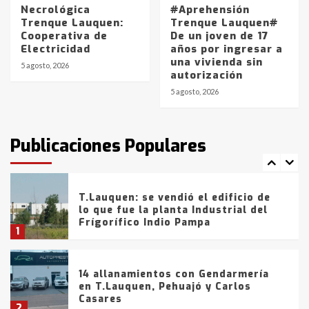
5
Necrológica
#Aprehensión
Trenque Lauquen:
Trenque Lauquen#
Cooperativa de
De un joven de 17
La Bolsa de Cereales de Bahía
Electricidad
años por ingresar a
Blanca anticipa que Agosto vendrá
una vivienda sin
con lluvias y heladas, en gran parte
5 agosto, 2026
autorización
de la provincia
6
5 agosto, 2026
T.Lauquen: tres jóvenes que
intentaron evadir a la Policía
fueron detenidos por
Publicaciones Populares
comercialización de drogas en la
7
tarde del sábado
T.Lauquen: se vendió el edificio de
lo que fue la planta Industrial del
Frígorífico Indio Pampa
1
14 allanamientos con Gendarmería
en T.Lauquen, Pehuajó y Carlos
Casares
2