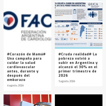
Accidente en Ruta 5: falleció un
joven de Trenque Lauquen
4
Los precios de los combustibles en
La Pampa, desde YPF hasta Axion
entre 857 a 1338 pesos
5
#Corazón de Mamá#
#Cruda realidad# La
Una campaña para
pobreza volvió a
cuidar la salud
subir en Argentina y
cardiovascular
alcanzó el 30% en el
antes, durante y
primer trimestre de
después del
2026
embarazo
5 agosto, 2026
6 agosto, 2026