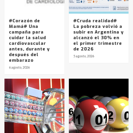
#Corazón de
#Cruda realidad#
Mamá# Una
La pobreza volvió a
campaña para
subir en Argentina y
cuidar la salud
alcanzó el 30% en
cardiovascular
el primer trimestre
antes, durante y
de 2026
después del
5 agosto, 2026
embarazo
6 agosto, 2026