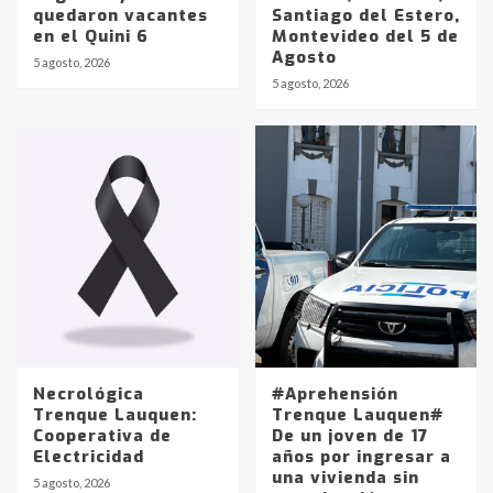
quedaron vacantes
Santiago del Estero,
en el Quini 6
Montevideo del 5 de
Agosto
5 agosto, 2026
Identidad de los adolescentes
5 agosto, 2026
pampeanos que fueron
protagonistas del fatal accidente
en la mañana del lunes
3
Accidente en Ruta 5: falleció un
joven de Trenque Lauquen
4
Los precios de los combustibles en
La Pampa, desde YPF hasta Axion
entre 857 a 1338 pesos
5
Necrológica
#Aprehensión
Trenque Lauquen:
Trenque Lauquen#
Cooperativa de
De un joven de 17
La Bolsa de Cereales de Bahía
Electricidad
años por ingresar a
Blanca anticipa que Agosto vendrá
una vivienda sin
con lluvias y heladas, en gran parte
5 agosto, 2026