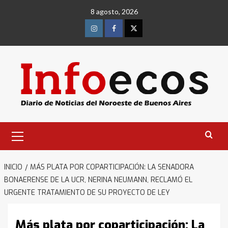
Saltar
8 agosto, 2026
al
contenido
Instagram
Facebook
Twitter
Menú
primario
INICIO
MÁS PLATA POR COPARTICIPACIÓN: LA SENADORA
BONAERENSE DE LA UCR, NERINA NEUMANN, RECLAMÓ EL
URGENTE TRATAMIENTO DE SU PROYECTO DE LEY
Más plata por coparticipación: La