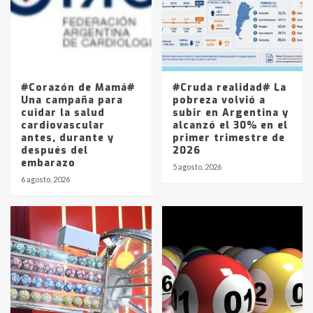
Los precios de los combustibles en
La Pampa, desde YPF hasta Axion
entre 857 a 1338 pesos
5
#Corazón de Mamá#
#Cruda realidad# La
Una campaña para
pobreza volvió a
cuidar la salud
subir en Argentina y
cardiovascular
alcanzó el 30% en el
antes, durante y
primer trimestre de
después del
2026
embarazo
5 agosto, 2026
6 agosto, 2026