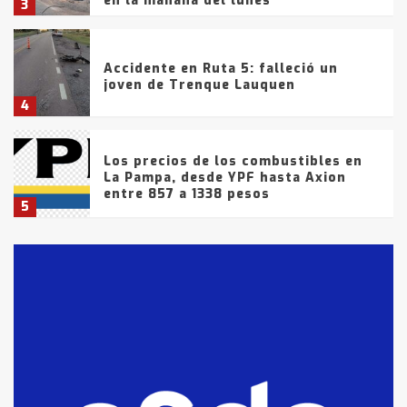
en la mañana del lunes
3
Accidente en Ruta 5: falleció un
joven de Trenque Lauquen
4
Los precios de los combustibles en
La Pampa, desde YPF hasta Axion
entre 857 a 1338 pesos
5
La Bolsa de Cereales de Bahía
Blanca anticipa que Agosto vendrá
con lluvias y heladas, en gran parte
de la provincia
6
T.Lauquen: tres jóvenes que
intentaron evadir a la Policía
fueron detenidos por
comercialización de drogas en la