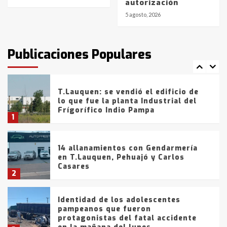
autorización
de la provincia
6
5 agosto, 2026
T.Lauquen: tres jóvenes que
intentaron evadir a la Policía
fueron detenidos por
Publicaciones Populares
comercialización de drogas en la
7
tarde del sábado
T.Lauquen: se vendió el edificio de
lo que fue la planta Industrial del
Frígorífico Indio Pampa
1
14 allanamientos con Gendarmería
en T.Lauquen, Pehuajó y Carlos
Casares
2
Identidad de los adolescentes
pampeanos que fueron
protagonistas del fatal accidente