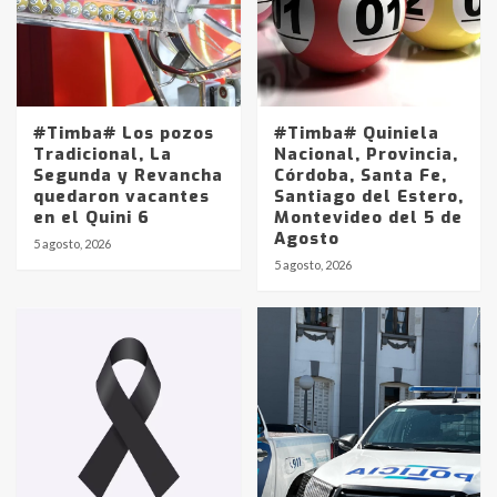
#Timba# Los pozos
#Timba# Quiniela
Tradicional, La
Nacional, Provincia,
Segunda y Revancha
Córdoba, Santa Fe,
quedaron vacantes
Santiago del Estero,
en el Quini 6
Montevideo del 5 de
Agosto
5 agosto, 2026
Identidad de los adolescentes
5 agosto, 2026
pampeanos que fueron
protagonistas del fatal accidente
en la mañana del lunes
3
Accidente en Ruta 5: falleció un
joven de Trenque Lauquen
4