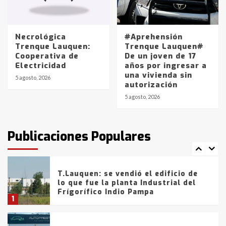
Los precios de los combustibles en
La Pampa, desde YPF hasta Axion
entre 857 a 1338 pesos
5
Necrológica
#Aprehensión
Trenque Lauquen:
Trenque Lauquen#
Cooperativa de
De un joven de 17
La Bolsa de Cereales de Bahía
Electricidad
años por ingresar a
Blanca anticipa que Agosto vendrá
una vivienda sin
con lluvias y heladas, en gran parte
5 agosto, 2026
autorización
de la provincia
6
5 agosto, 2026
T.Lauquen: tres jóvenes que
intentaron evadir a la Policía
fueron detenidos por
Publicaciones Populares
comercialización de drogas en la
7
tarde del sábado
T.Lauquen: se vendió el edificio de
lo que fue la planta Industrial del
Frígorífico Indio Pampa
1