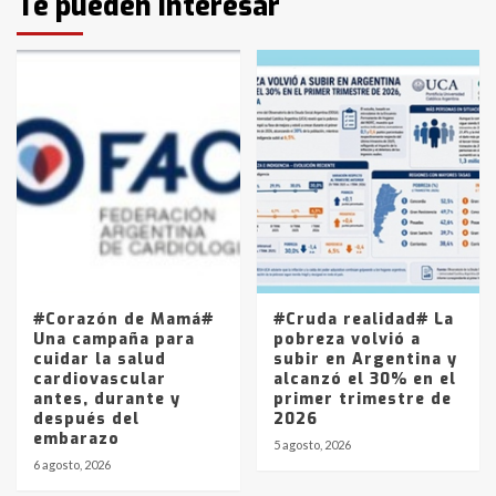
Te pueden interesar
pampeanos que fueron
protagonistas del fatal accidente
en la mañana del lunes
3
Accidente en Ruta 5: falleció un
joven de Trenque Lauquen
4
Los precios de los combustibles en
La Pampa, desde YPF hasta Axion
entre 857 a 1338 pesos
5
#Corazón de Mamá#
#Cruda realidad# La
Una campaña para
pobreza volvió a
cuidar la salud
subir en Argentina y
cardiovascular
alcanzó el 30% en el
antes, durante y
primer trimestre de
después del
2026
embarazo
5 agosto, 2026
6 agosto, 2026