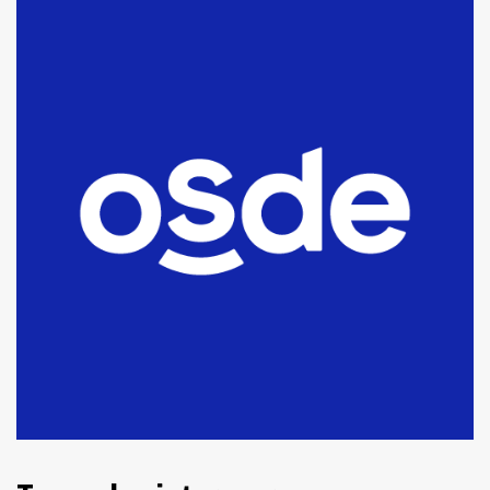
Blanca anticipa que Agosto vendrá
con lluvias y heladas, en gran parte
de la provincia
6
T.Lauquen: tres jóvenes que
intentaron evadir a la Policía
fueron detenidos por
comercialización de drogas en la
7
tarde del sábado
T.Lauquen: se vendió el edificio de
lo que fue la planta Industrial del
Frígorífico Indio Pampa
1
14 allanamientos con Gendarmería
en T.Lauquen, Pehuajó y Carlos
Casares
2
Identidad de los adolescentes