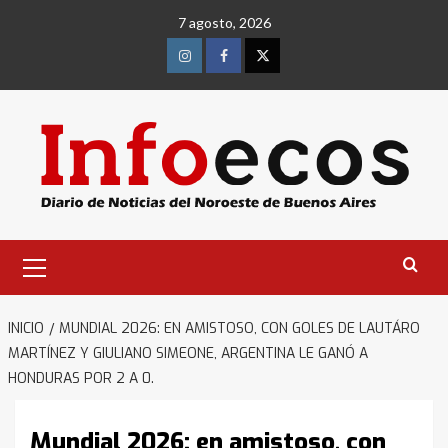
Saltar
7 agosto, 2026
al
contenido
Instagram
Facebook
Twitter
Menú
primario
INICIO
MUNDIAL 2026: EN AMISTOSO, CON GOLES DE LAUTÁRO
MARTÍNEZ Y GIULIANO SIMEONE, ARGENTINA LE GANÓ A
HONDURAS POR 2 A 0.
Mundial 2026: en amistoso, con