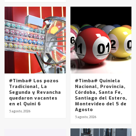
#Timba# Los pozos
#Timba# Quiniela
Tradicional, La
Nacional, Provincia,
Segunda y Revancha
Córdoba, Santa Fe,
quedaron vacantes
Santiago del Estero,
en el Quini 6
Montevideo del 5 de
Agosto
5 agosto, 2026
Identidad de los adolescentes
5 agosto, 2026
pampeanos que fueron
protagonistas del fatal accidente
en la mañana del lunes
3