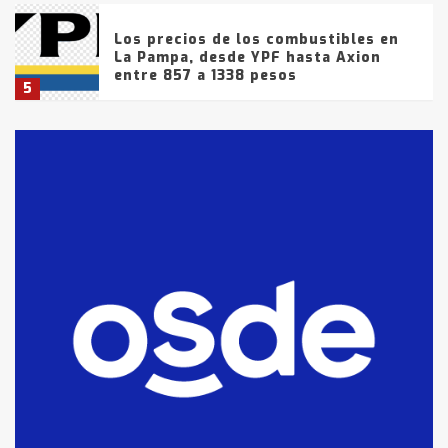
Los precios de los combustibles en
La Pampa, desde YPF hasta Axion
entre 857 a 1338 pesos
5
La Bolsa de Cereales de Bahía
Blanca anticipa que Agosto vendrá
con lluvias y heladas, en gran parte
de la provincia
6
T.Lauquen: tres jóvenes que
intentaron evadir a la Policía
fueron detenidos por
comercialización de drogas en la
7
tarde del sábado
T.Lauquen: se vendió el edificio de
lo que fue la planta Industrial del
Frígorífico Indio Pampa
1