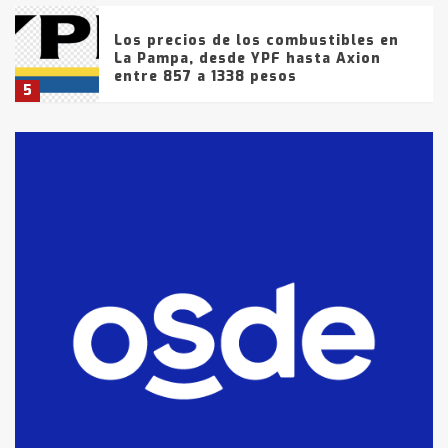
Los precios de los combustibles en
La Pampa, desde YPF hasta Axion
entre 857 a 1338 pesos
5
La Bolsa de Cereales de Bahía
Blanca anticipa que Agosto vendrá
con lluvias y heladas, en gran parte
de la provincia
6
T.Lauquen: tres jóvenes que
intentaron evadir a la Policía
fueron detenidos por
comercialización de drogas en la
7
tarde del sábado
T.Lauquen: se vendió el edificio de
lo que fue la planta Industrial del
Frígorífico Indio Pampa
1