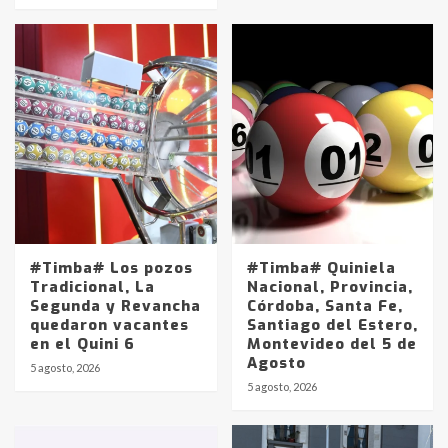
#Timba# Los pozos
#Timba# Quiniela
Tradicional, La
Nacional, Provincia,
Segunda y Revancha
Córdoba, Santa Fe,
quedaron vacantes
Santiago del Estero,
en el Quini 6
Montevideo del 5 de
Agosto
5 agosto, 2026
Identidad de los adolescentes
5 agosto, 2026
pampeanos que fueron
protagonistas del fatal accidente
en la mañana del lunes
3