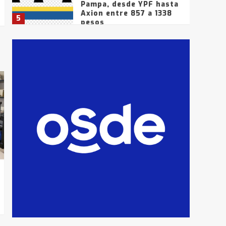
Pampa, desde YPF hasta
Axion entre 857 a 1338
5
pesos
La Bolsa de Cereales de
Bahía Blanca anticipa
que Agosto vendrá con
lluvias y heladas, en
6
gran parte de la
provincia
T.Lauquen: tres jóvenes
que intentaron evadir a
la Policía fueron
detenidos por
7
comercialización de
drogas en la tarde del
sábado
T.Lauquen: se vendió el
edificio de lo que fue la
planta Industrial del
Frígorífico Indio Pampa
1
14 allanamientos con
Gendarmería en