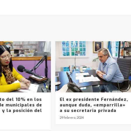
to del 10% en los
El ex presidente Fernández,
de municipales de
aunque duda, «emparrilla»
 y la posición del
a su secretaria privada
29 febrero, 2024