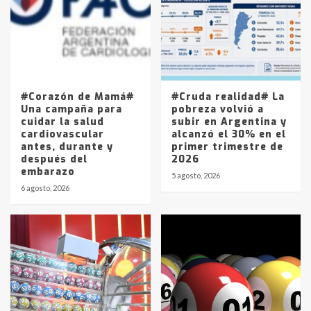
4
Los precios de los combustibles en
La Pampa, desde YPF hasta Axion
entre 857 a 1338 pesos
5
#Corazón de Mamá#
#Cruda realidad# La
Una campaña para
pobreza volvió a
cuidar la salud
subir en Argentina y
cardiovascular
alcanzó el 30% en el
antes, durante y
primer trimestre de
después del
2026
embarazo
5 agosto, 2026
6 agosto, 2026