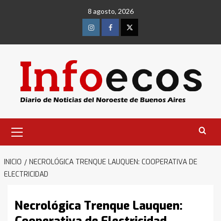
Saltar
8 agosto, 2026
al
contenido
Instagram
Facebook
Twitter
Menú
primario
INICIO
NECROLÓGICA TRENQUE LAUQUEN: COOPERATIVA DE
ELECTRICIDAD
Necrológica Trenque Lauquen: