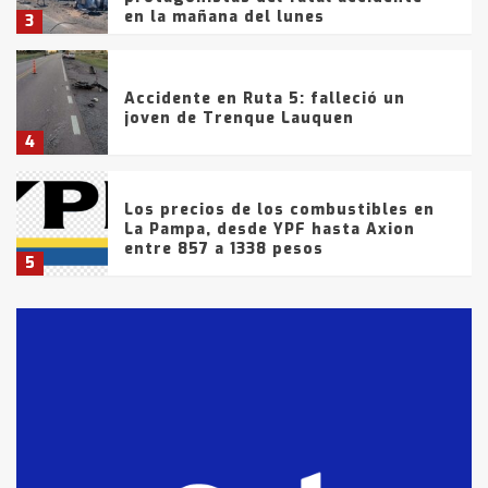
en la mañana del lunes
3
Accidente en Ruta 5: falleció un
joven de Trenque Lauquen
4
Los precios de los combustibles en
La Pampa, desde YPF hasta Axion
entre 857 a 1338 pesos
5
La Bolsa de Cereales de Bahía
Blanca anticipa que Agosto vendrá
con lluvias y heladas, en gran parte
de la provincia
6
T.Lauquen: tres jóvenes que
intentaron evadir a la Policía
fueron detenidos por