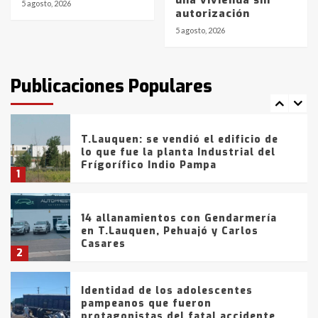
una vivienda sin
con lluvias y heladas, en gran parte
5 agosto, 2026
autorización
de la provincia
6
5 agosto, 2026
T.Lauquen: tres jóvenes que
intentaron evadir a la Policía
fueron detenidos por
Publicaciones Populares
comercialización de drogas en la
7
tarde del sábado
T.Lauquen: se vendió el edificio de
lo que fue la planta Industrial del
Frígorífico Indio Pampa
1
14 allanamientos con Gendarmería
en T.Lauquen, Pehuajó y Carlos
Casares
2
Identidad de los adolescentes
pampeanos que fueron
protagonistas del fatal accidente