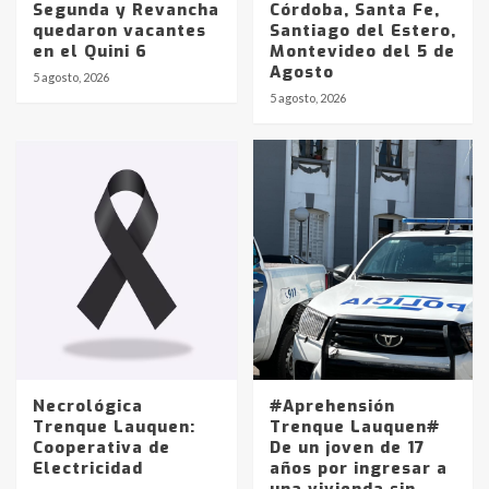
Segunda y Revancha
Córdoba, Santa Fe,
quedaron vacantes
Santiago del Estero,
en el Quini 6
Montevideo del 5 de
Agosto
5 agosto, 2026
Identidad de los adolescentes
5 agosto, 2026
pampeanos que fueron
protagonistas del fatal accidente
en la mañana del lunes
3
Accidente en Ruta 5: falleció un
joven de Trenque Lauquen
4
Los precios de los combustibles en
La Pampa, desde YPF hasta Axion
entre 857 a 1338 pesos
5
Necrológica
#Aprehensión
Trenque Lauquen:
Trenque Lauquen#
Cooperativa de
De un joven de 17
La Bolsa de Cereales de Bahía
Electricidad
años por ingresar a
Blanca anticipa que Agosto vendrá