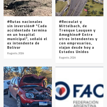
Los precios de los combustibles en
La Pampa, desde YPF hasta Axion
entre 857 a 1338 pesos
5
#Rutas nacionales
#Recoulat y
sin inversión# “Cada
Mittelbach, de
accidentado termina
Trenque Lauquen y
en un hospital
Ameghino# Entre
municipal”, señaló el
otros intendentes y
ex intendente de
con empresarios,
Bolívar
viajan desde hoy a
Estados Unidos
8 agosto, 2026
8 agosto, 2026