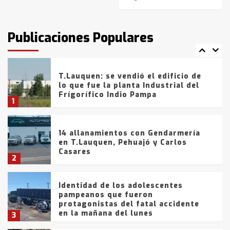
T.Lauquen: tres jóvenes que
intentaron evadir a la Policía
fueron detenidos por
Publicaciones Populares
comercialización de drogas en la
7
tarde del sábado
T.Lauquen: se vendió el edificio de
lo que fue la planta Industrial del
Frígorífico Indio Pampa
1
14 allanamientos con Gendarmería
en T.Lauquen, Pehuajó y Carlos
Casares
2
Identidad de los adolescentes
pampeanos que fueron
protagonistas del fatal accidente
en la mañana del lunes
3