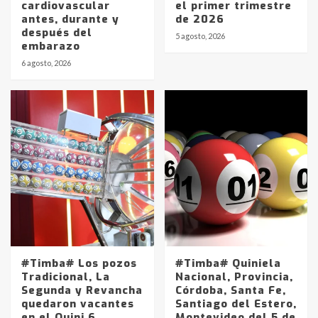
cardiovascular
el primer trimestre
antes, durante y
de 2026
después del
5 agosto, 2026
embarazo
6 agosto, 2026
#Timba# Los pozos
#Timba# Quiniela
Tradicional, La
Nacional, Provincia,
Segunda y Revancha
Córdoba, Santa Fe,
quedaron vacantes
Santiago del Estero,
en el Quini 6
Montevideo del 5 de