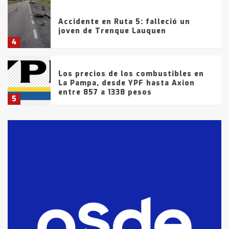
Accidente en Ruta 5: falleció un
joven de Trenque Lauquen
4
Los precios de los combustibles en
La Pampa, desde YPF hasta Axion
entre 857 a 1338 pesos
5
La Bolsa de Cereales de Bahía
Blanca anticipa que Agosto vendrá
con lluvias y heladas, en gran parte
de la provincia
6
T.Lauquen: tres jóvenes que
intentaron evadir a la Policía
fueron detenidos por
comercialización de drogas en la
7
tarde del sábado