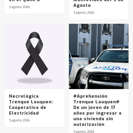
Agosto
5 agosto, 2026
Identidad de los adolescentes
5 agosto, 2026
pampeanos que fueron
protagonistas del fatal accidente
en la mañana del lunes
3
Accidente en Ruta 5: falleció un
joven de Trenque Lauquen
4
Los precios de los combustibles en
La Pampa, desde YPF hasta Axion
entre 857 a 1338 pesos
5
Necrológica
#Aprehensión
Trenque Lauquen:
Trenque Lauquen#
Cooperativa de
De un joven de 17
La Bolsa de Cereales de Bahía
Electricidad
años por ingresar a
Blanca anticipa que Agosto vendrá
una vivienda sin
con lluvias y heladas, en gran parte
5 agosto, 2026
autorización
de la provincia
6
5 agosto, 2026