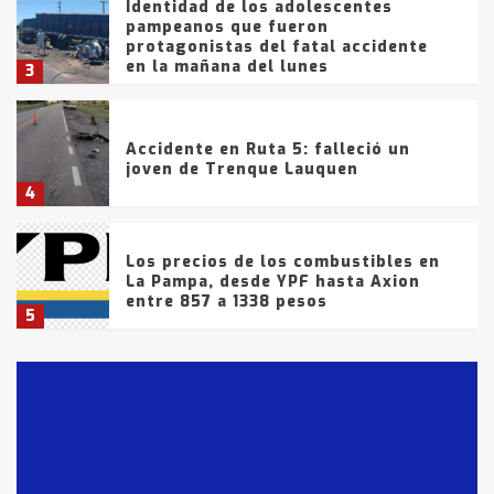
Identidad de los adolescentes
pampeanos que fueron
protagonistas del fatal accidente
en la mañana del lunes
3
Accidente en Ruta 5: falleció un
joven de Trenque Lauquen
4
Los precios de los combustibles en
La Pampa, desde YPF hasta Axion
entre 857 a 1338 pesos
5
La Bolsa de Cereales de Bahía
Blanca anticipa que Agosto vendrá
con lluvias y heladas, en gran parte
de la provincia
6
T.Lauquen: tres jóvenes que