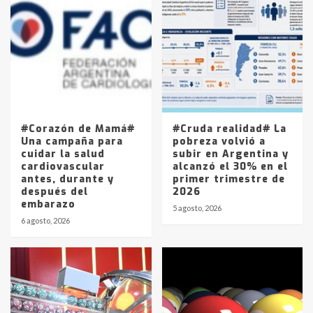
Accidente en Ruta 5: falleció un
joven de Trenque Lauquen
4
Los precios de los combustibles en
La Pampa, desde YPF hasta Axion
entre 857 a 1338 pesos
5
#Corazón de Mamá#
#Cruda realidad# La
Una campaña para
pobreza volvió a
cuidar la salud
subir en Argentina y
cardiovascular
alcanzó el 30% en el
antes, durante y
primer trimestre de
después del
2026
embarazo
5 agosto, 2026
6 agosto, 2026