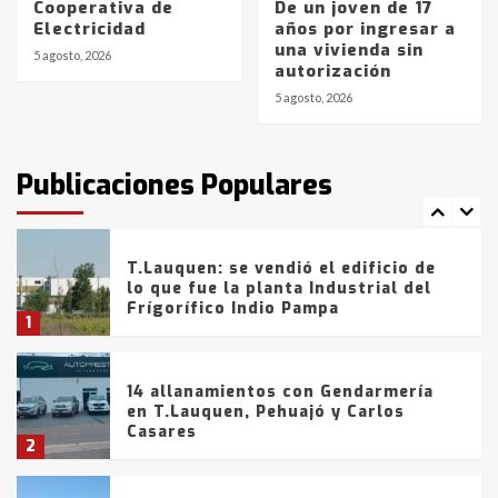
Cooperativa de
De un joven de 17
La Bolsa de Cereales de Bahía
Electricidad
años por ingresar a
Blanca anticipa que Agosto vendrá
una vivienda sin
con lluvias y heladas, en gran parte
5 agosto, 2026
autorización
de la provincia
6
5 agosto, 2026
T.Lauquen: tres jóvenes que
intentaron evadir a la Policía
fueron detenidos por
Publicaciones Populares
comercialización de drogas en la
7
tarde del sábado
T.Lauquen: se vendió el edificio de
lo que fue la planta Industrial del
Frígorífico Indio Pampa
1
14 allanamientos con Gendarmería
en T.Lauquen, Pehuajó y Carlos
Casares
2