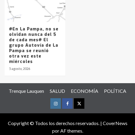
#En La Pampa, no se
olvidan nunca del 5
de cada mes# El
grupo Autovía de La
Pampa se reunió
otra vez este
miércoles
5 agosto, 2026
Trenque Lauquen
SALUD
ECONOMÍA
POLÍTICA
Instagram
Facebook
Twitter
Copyright © Todos los derechos reservados.
|
CoverNews
por AF themes.