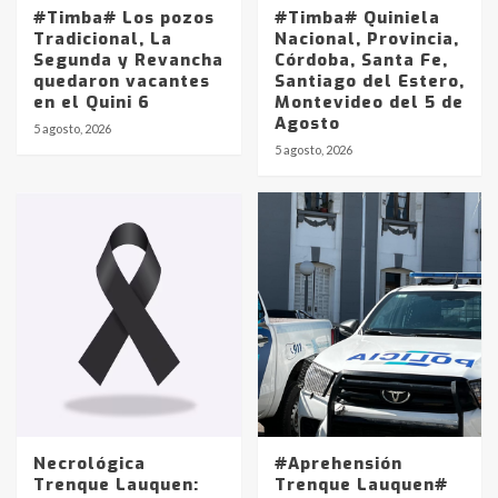
#Timba# Los pozos
#Timba# Quiniela
Tradicional, La
Nacional, Provincia,
Segunda y Revancha
Córdoba, Santa Fe,
quedaron vacantes
Santiago del Estero,
en el Quini 6
Montevideo del 5 de
Agosto
5 agosto, 2026
Identidad de los adolescentes
5 agosto, 2026
pampeanos que fueron
protagonistas del fatal accidente
en la mañana del lunes
3
Accidente en Ruta 5: falleció un
joven de Trenque Lauquen
4
Los precios de los combustibles en
La Pampa, desde YPF hasta Axion
entre 857 a 1338 pesos
5
Necrológica
#Aprehensión
Trenque Lauquen:
Trenque Lauquen#