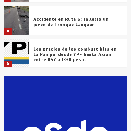
Accidente en Ruta 5: falleció un
joven de Trenque Lauquen
4
Los precios de los combustibles en
La Pampa, desde YPF hasta Axion
entre 857 a 1338 pesos
5
La Bolsa de Cereales de Bahía
Blanca anticipa que Agosto vendrá
con lluvias y heladas, en gran parte
de la provincia
6
T.Lauquen: tres jóvenes que
intentaron evadir a la Policía
fueron detenidos por
comercialización de drogas en la
7
tarde del sábado