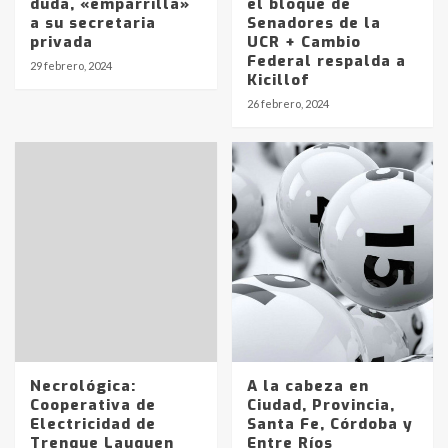
duda, «emparrilla»
el bloque de
a su secretaria
Senadores de la
privada
UCR + Cambio
Identidad de los adolescentes
Federal respalda a
29 febrero, 2024
pampeanos que fueron
Kicillof
protagonistas del fatal accidente
26 febrero, 2024
en la mañana del lunes
3
Accidente en Ruta 5: falleció un
joven de Trenque Lauquen
4
Los precios de los combustibles en
La Pampa, desde YPF hasta Axion
entre 857 a 1338 pesos
5
Necrológica:
A la cabeza en
La Bolsa de Cereales de Bahía
Cooperativa de
Ciudad, Provincia,
Blanca anticipa que Agosto vendrá
Electricidad de
Santa Fe, Córdoba y
con lluvias y heladas, en gran parte
Trenque Lauquen
Entre Ríos
de la provincia
6