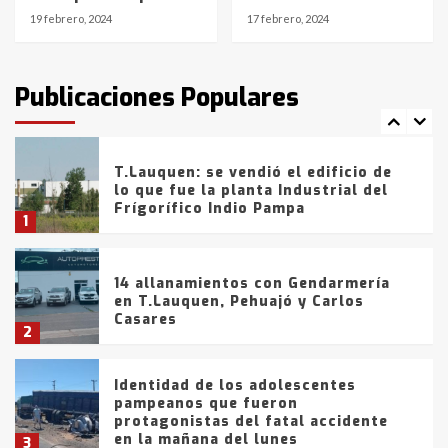
19 febrero, 2024
17 febrero, 2024
T.Lauquen: tres jóvenes que
intentaron evadir a la Policía
fueron detenidos por
Publicaciones Populares
comercialización de drogas en la
7
tarde del sábado
T.Lauquen: se vendió el edificio de
lo que fue la planta Industrial del
Frígorífico Indio Pampa
1
14 allanamientos con Gendarmería
en T.Lauquen, Pehuajó y Carlos
Casares
2
Identidad de los adolescentes
pampeanos que fueron
protagonistas del fatal accidente
en la mañana del lunes
3