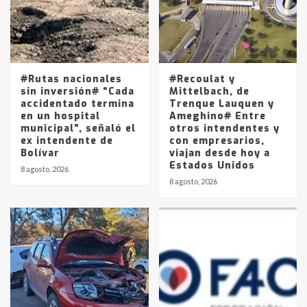
Los precios de los combustibles en
La Pampa, desde YPF hasta Axion
entre 857 a 1338 pesos
5
#Rutas nacionales
#Recoulat y
sin inversión# “Cada
Mittelbach, de
accidentado termina
Trenque Lauquen y
en un hospital
Ameghino# Entre
municipal”, señaló el
otros intendentes y
ex intendente de
con empresarios,
Bolívar
viajan desde hoy a
Estados Unidos
8 agosto, 2026
8 agosto, 2026