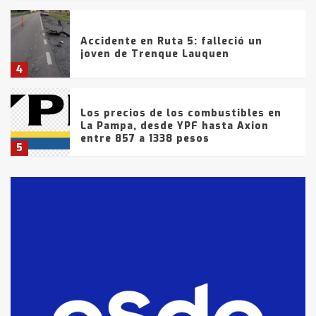
Accidente en Ruta 5: falleció un
joven de Trenque Lauquen
4
Los precios de los combustibles en
La Pampa, desde YPF hasta Axion
entre 857 a 1338 pesos
5
La Bolsa de Cereales de Bahía
Blanca anticipa que Agosto vendrá
con lluvias y heladas, en gran parte
de la provincia
6
T.Lauquen: tres jóvenes que
intentaron evadir a la Policía
fueron detenidos por
comercialización de drogas en la
7
tarde del sábado