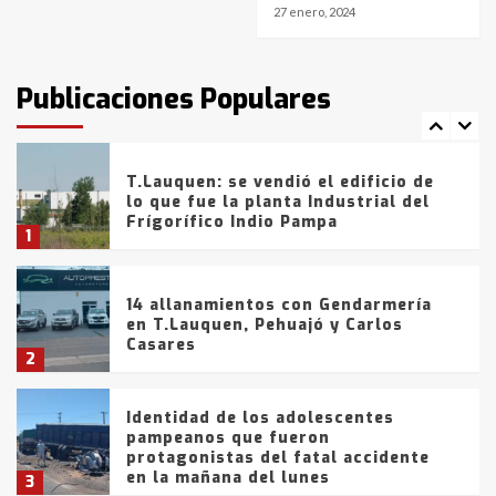
27 enero, 2024
T.Lauquen: tres jóvenes que
intentaron evadir a la Policía
fueron detenidos por
Publicaciones Populares
comercialización de drogas en la
7
tarde del sábado
T.Lauquen: se vendió el edificio de
lo que fue la planta Industrial del
Frígorífico Indio Pampa
1
14 allanamientos con Gendarmería
en T.Lauquen, Pehuajó y Carlos
Casares
2
Identidad de los adolescentes
pampeanos que fueron
protagonistas del fatal accidente
en la mañana del lunes
3