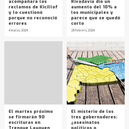
acompañará los
Rivadavia dio un
reclamos de Kicillof
aumento del 10% a
y lo cuestionó
los municipales y
porque no reconoció
parece que se quedó
errores
corto
4 marzo, 2024
28 febrero, 2024
El martes próximo
El misterio de los
se firmarán 90
tres gobernadores:
escrituras en
¿asesinatos
Trenque Lauquen
políticos o