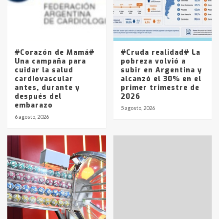
Los precios de los combustibles en
La Pampa, desde YPF hasta Axion
entre 857 a 1338 pesos
5
#Corazón de Mamá#
#Cruda realidad# La
Una campaña para
pobreza volvió a
cuidar la salud
subir en Argentina y
cardiovascular
alcanzó el 30% en el
antes, durante y
primer trimestre de
después del
2026
embarazo
5 agosto, 2026
6 agosto, 2026