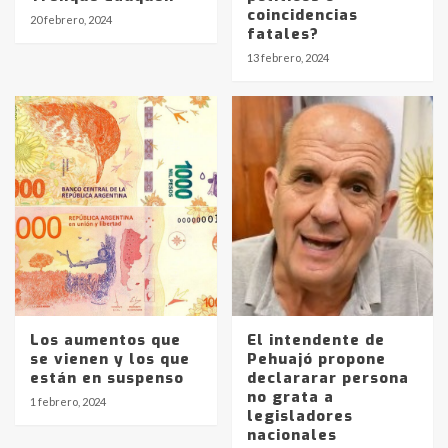
coincidencias
20 febrero, 2024
fatales?
Identidad de los adolescentes
13 febrero, 2024
pampeanos que fueron
protagonistas del fatal accidente
en la mañana del lunes
3
Accidente en Ruta 5: falleció un
joven de Trenque Lauquen
4
Los precios de los combustibles en
La Pampa, desde YPF hasta Axion
entre 857 a 1338 pesos
5
Los aumentos que
El intendente de
se vienen y los que
Pehuajó propone
están en suspenso
declararar persona
La Bolsa de Cereales de Bahía
no grata a
Blanca anticipa que Agosto vendrá
1 febrero, 2024
legisladores
con lluvias y heladas, en gran parte
nacionales
de la provincia
6