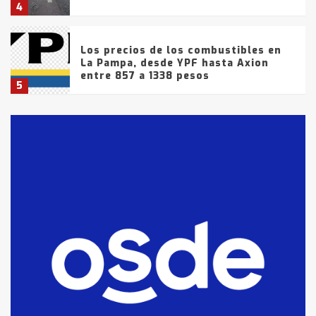
4
Los precios de los combustibles en
La Pampa, desde YPF hasta Axion
entre 857 a 1338 pesos
5
La Bolsa de Cereales de Bahía
Blanca anticipa que Agosto vendrá
con lluvias y heladas, en gran parte
de la provincia
6
T.Lauquen: tres jóvenes que
intentaron evadir a la Policía
fueron detenidos por
comercialización de drogas en la
7
tarde del sábado
T.Lauquen: se vendió el edificio de
lo que fue la planta Industrial del
Frígorífico Indio Pampa