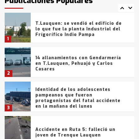
Publicaciones Populares
comercialización de drogas en la
7
tarde del sábado
T.Lauquen: se vendió el edificio de
lo que fue la planta Industrial del
Frígorífico Indio Pampa
1
14 allanamientos con Gendarmería
en T.Lauquen, Pehuajó y Carlos
Casares
2
Identidad de los adolescentes
pampeanos que fueron
protagonistas del fatal accidente
en la mañana del lunes
3
Accidente en Ruta 5: falleció un
joven de Trenque Lauquen