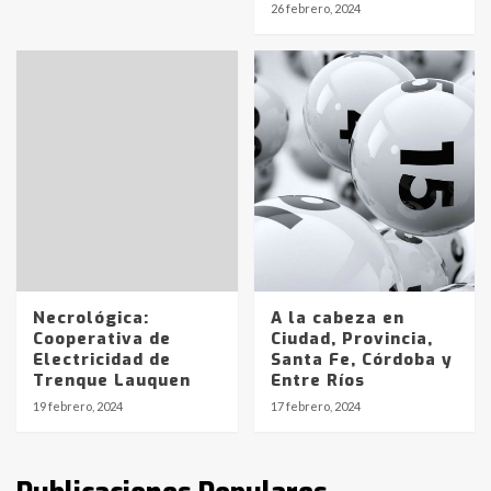
26 febrero, 2024
en la mañana del lunes
3
Accidente en Ruta 5: falleció un
joven de Trenque Lauquen
4
Los precios de los combustibles en
La Pampa, desde YPF hasta Axion
entre 857 a 1338 pesos
5
Necrológica:
A la cabeza en
La Bolsa de Cereales de Bahía
Cooperativa de
Ciudad, Provincia,
Blanca anticipa que Agosto vendrá
Electricidad de
Santa Fe, Córdoba y
con lluvias y heladas, en gran parte
Trenque Lauquen
Entre Ríos
de la provincia
6
19 febrero, 2024
17 febrero, 2024
T.Lauquen: tres jóvenes que
intentaron evadir a la Policía
fueron detenidos por