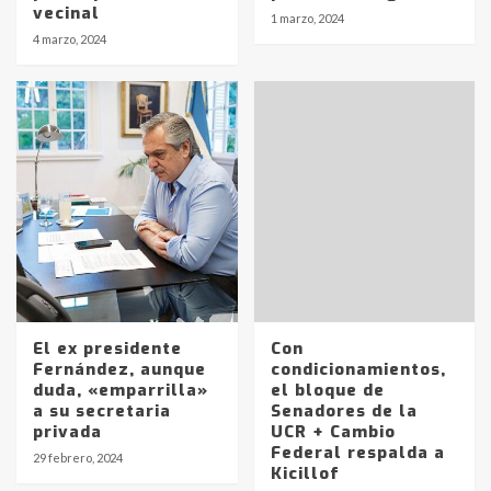
vecinal
1 marzo, 2024
4 marzo, 2024
El ex presidente
Con
Fernández, aunque
condicionamientos,
duda, «emparrilla»
el bloque de
a su secretaria
Senadores de la
privada
UCR + Cambio
Identidad de los adolescentes
Federal respalda a
29 febrero, 2024
pampeanos que fueron
Kicillof
protagonistas del fatal accidente