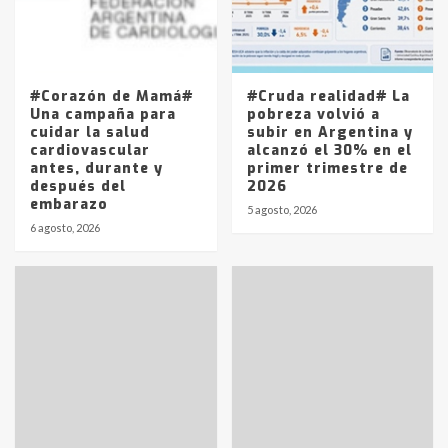
Los precios de los combustibles en
La Pampa, desde YPF hasta Axion
entre 857 a 1338 pesos
5
#Corazón de Mamá#
#Cruda realidad# La
Una campaña para
pobreza volvió a
cuidar la salud
subir en Argentina y
cardiovascular
alcanzó el 30% en el
antes, durante y
primer trimestre de
después del
2026
embarazo
5 agosto, 2026
6 agosto, 2026