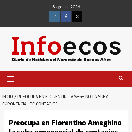
Saltar
8 agosto, 2026
al
contenido
Instagram
Facebook
Twitter
Menú
primario
INICIO
PREOCUPA EN FLORENTINO AMEGHINO LA SUBA
EXPONENCIAL DE CONTAGIOS
Preocupa en Florentino Ameghino