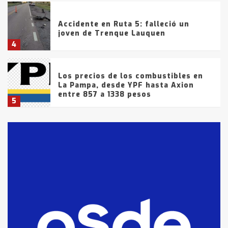
Accidente en Ruta 5: falleció un
joven de Trenque Lauquen
4
Los precios de los combustibles en
La Pampa, desde YPF hasta Axion
entre 857 a 1338 pesos
5
La Bolsa de Cereales de Bahía
Blanca anticipa que Agosto vendrá
con lluvias y heladas, en gran parte
de la provincia
6
T.Lauquen: tres jóvenes que
intentaron evadir a la Policía
fueron detenidos por
comercialización de drogas en la
7
tarde del sábado