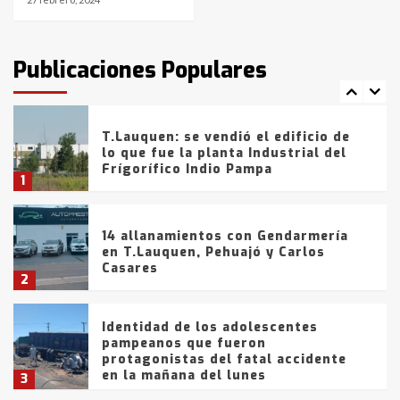
T.Lauquen: tres jóvenes que
intentaron evadir a la Policía
fueron detenidos por
Publicaciones Populares
comercialización de drogas en la
7
tarde del sábado
T.Lauquen: se vendió el edificio de
lo que fue la planta Industrial del
Frígorífico Indio Pampa
1
14 allanamientos con Gendarmería
en T.Lauquen, Pehuajó y Carlos
Casares
2
Identidad de los adolescentes
pampeanos que fueron
protagonistas del fatal accidente
en la mañana del lunes
3