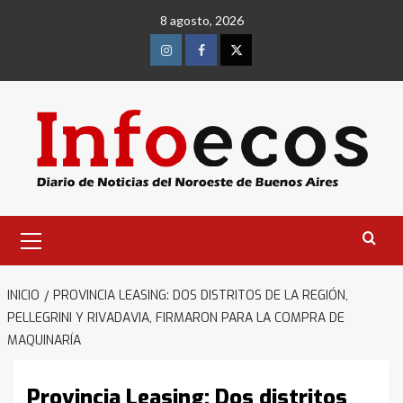
Saltar
8 agosto, 2026
al
contenido
Instagram
Facebook
Twitter
Menú
primario
INICIO
PROVINCIA LEASING: DOS DISTRITOS DE LA REGIÓN,
PELLEGRINI Y RIVADAVIA, FIRMARON PARA LA COMPRA DE
MAQUINARÍA
Provincia Leasing: Dos distritos