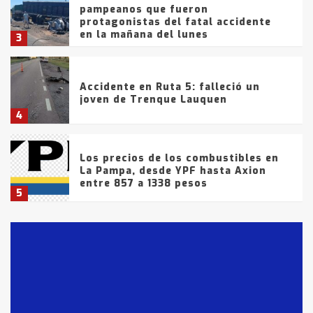
pampeanos que fueron
protagonistas del fatal accidente
en la mañana del lunes
3
Accidente en Ruta 5: falleció un
joven de Trenque Lauquen
4
Los precios de los combustibles en
La Pampa, desde YPF hasta Axion
entre 857 a 1338 pesos
5
La Bolsa de Cereales de Bahía
Blanca anticipa que Agosto vendrá
con lluvias y heladas, en gran parte
de la provincia
6
T.Lauquen: tres jóvenes que