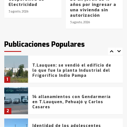
Electricidad
años por ingresar a
Blanca anticipa que Agosto vendrá
una vivienda sin
con lluvias y heladas, en gran parte
5 agosto, 2026
autorización
de la provincia
6
5 agosto, 2026
T.Lauquen: tres jóvenes que
intentaron evadir a la Policía
fueron detenidos por
Publicaciones Populares
comercialización de drogas en la
7
tarde del sábado
T.Lauquen: se vendió el edificio de
lo que fue la planta Industrial del
Frígorífico Indio Pampa
1
14 allanamientos con Gendarmería
en T.Lauquen, Pehuajó y Carlos
Casares
2
Identidad de los adolescentes