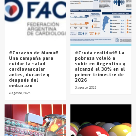
Accidente en Ruta 5: falleció un
joven de Trenque Lauquen
4
Los precios de los combustibles en
La Pampa, desde YPF hasta Axion
entre 857 a 1338 pesos
5
#Corazón de Mamá#
#Cruda realidad# La
Una campaña para
pobreza volvió a
cuidar la salud
subir en Argentina y
cardiovascular
alcanzó el 30% en el
antes, durante y
primer trimestre de
después del
2026
embarazo
5 agosto, 2026
6 agosto, 2026