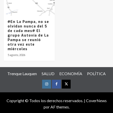
#En La Pampa, no se
olvidan nunca del 5
de cada mes# El
grupo Autovía de La
Pampa se reunió
otra vez este
miércoles
5 agosto, 2026
Trenque Lauquen
SALUD
ECONOMÍA
POLÍTICA
Instagram
Facebook
Twitter
Copyright © Todos los derechos reservados.
|
CoverNews
por AF themes.