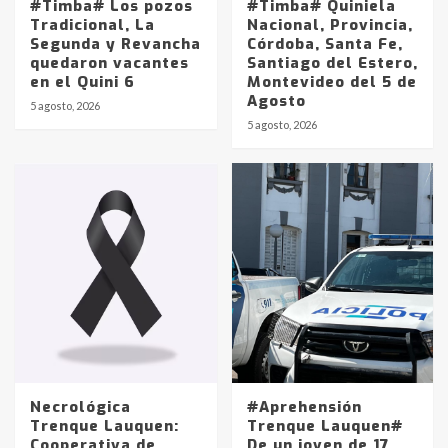
#Timba# Los pozos
#Timba# Quiniela
Tradicional, La
Nacional, Provincia,
Segunda y Revancha
Córdoba, Santa Fe,
quedaron vacantes
Santiago del Estero,
en el Quini 6
Montevideo del 5 de
Agosto
5 agosto, 2026
Identidad de los adolescentes
5 agosto, 2026
pampeanos que fueron
protagonistas del fatal accidente
en la mañana del lunes
3
Accidente en Ruta 5: falleció un
joven de Trenque Lauquen
4
Los precios de los combustibles en
La Pampa, desde YPF hasta Axion
entre 857 a 1338 pesos
5
Necrológica
#Aprehensión
Trenque Lauquen:
Trenque Lauquen#
Cooperativa de
De un joven de 17
La Bolsa de Cereales de Bahía