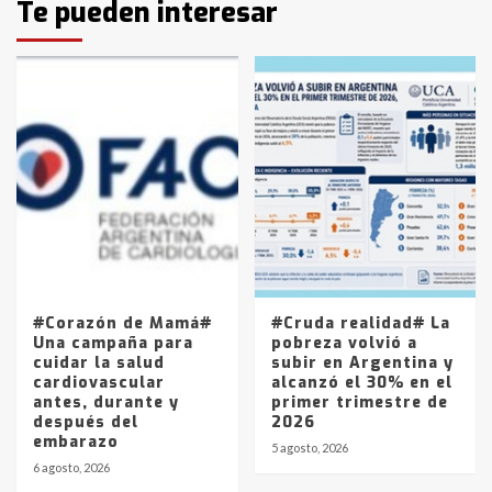
Te pueden interesar
pampeanos que fueron
protagonistas del fatal accidente
en la mañana del lunes
3
Accidente en Ruta 5: falleció un
joven de Trenque Lauquen
4
Los precios de los combustibles en
La Pampa, desde YPF hasta Axion
entre 857 a 1338 pesos
5
#Corazón de Mamá#
#Cruda realidad# La
Una campaña para
pobreza volvió a
cuidar la salud
subir en Argentina y
cardiovascular
alcanzó el 30% en el
antes, durante y
primer trimestre de
después del
2026
embarazo
5 agosto, 2026
6 agosto, 2026