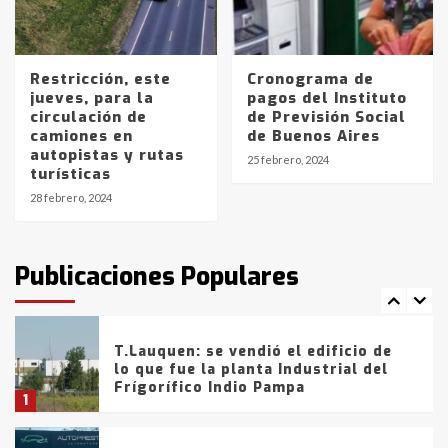
Los precios de los combustibles en
La Pampa, desde YPF hasta Axion
entre 857 a 1338 pesos
5
Restricción, este
Cronograma de
jueves, para la
pagos del Instituto
circulación de
de Previsión Social
La Bolsa de Cereales de Bahía
camiones en
de Buenos Aires
Blanca anticipa que Agosto vendrá
autopistas y rutas
con lluvias y heladas, en gran parte
25 febrero, 2024
turísticas
de la provincia
6
28 febrero, 2024
T.Lauquen: tres jóvenes que
intentaron evadir a la Policía
fueron detenidos por
Publicaciones Populares
comercialización de drogas en la
7
tarde del sábado
T.Lauquen: se vendió el edificio de
lo que fue la planta Industrial del
Frígorífico Indio Pampa
1