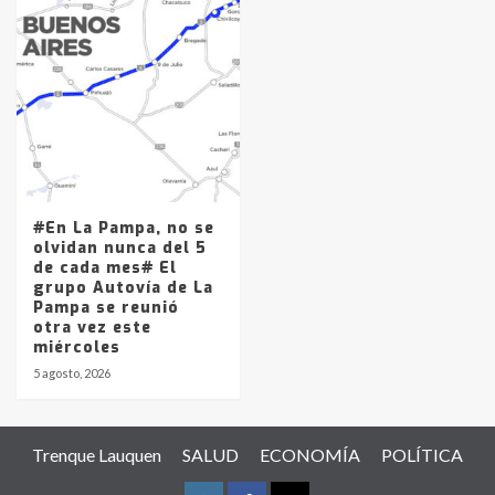
#En La Pampa, no se
olvidan nunca del 5
de cada mes# El
grupo Autovía de La
Pampa se reunió
otra vez este
miércoles
5 agosto, 2026
Trenque Lauquen
SALUD
ECONOMÍA
POLÍTICA