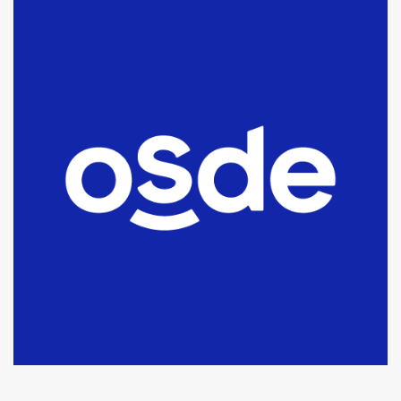
La Bolsa de Cereales de Bahía
Blanca anticipa que Agosto vendrá
con lluvias y heladas, en gran parte
de la provincia
6
T.Lauquen: tres jóvenes que
intentaron evadir a la Policía
fueron detenidos por
comercialización de drogas en la
7
tarde del sábado
T.Lauquen: se vendió el edificio de
lo que fue la planta Industrial del
Frígorífico Indio Pampa
1
14 allanamientos con Gendarmería
en T.Lauquen, Pehuajó y Carlos
Casares
2
Identidad de los adolescentes