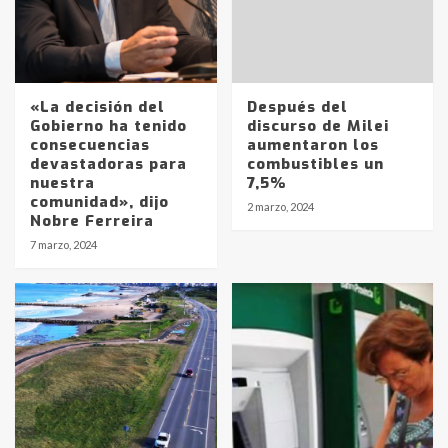
«La decisión del
Después del
Gobierno ha tenido
discurso de Milei
consecuencias
aumentaron los
devastadoras para
combustibles un
nuestra
7,5%
comunidad», dijo
2 marzo, 2024
Nobre Ferreira
Identidad de los adolescentes
7 marzo, 2024
pampeanos que fueron
protagonistas del fatal accidente
en la mañana del lunes
3
Accidente en Ruta 5: falleció un
joven de Trenque Lauquen
4