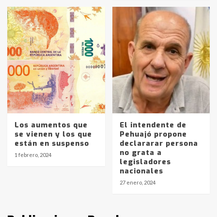
protagonistas del fatal accidente
en la mañana del lunes
3
Accidente en Ruta 5: falleció un
joven de Trenque Lauquen
4
Los precios de los combustibles en
La Pampa, desde YPF hasta Axion
entre 857 a 1338 pesos
5
Los aumentos que
El intendente de
se vienen y los que
Pehuajó propone
están en suspenso
declararar persona
La Bolsa de Cereales de Bahía
no grata a
Blanca anticipa que Agosto vendrá
1 febrero, 2024
legisladores
con lluvias y heladas, en gran parte
nacionales
de la provincia
6
27 enero, 2024
T.Lauquen: tres jóvenes que
intentaron evadir a la Policía
fueron detenidos por