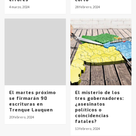
4 marzo, 2024
28 febrero, 2024
El martes próximo
El misterio de los
se firmarán 90
tres gobernadores:
escrituras en
¿asesinatos
Trenque Lauquen
políticos o
coincidencias
20 febrero, 2024
fatales?
Identidad de los adolescentes
13 febrero, 2024
pampeanos que fueron