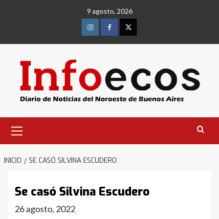
Saltar
9 agosto, 2026
al
contenido
Instagram
Facebook
Twitter
Menú
primario
INICIO
SE CASÓ SILVINA ESCUDERO
Se casó Silvina Escudero
26 agosto, 2022