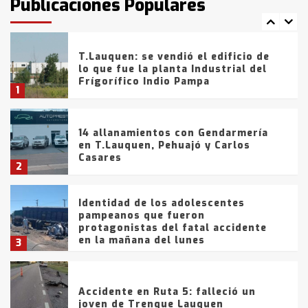
Publicaciones Populares
comercialización de drogas en la
7
tarde del sábado
T.Lauquen: se vendió el edificio de
lo que fue la planta Industrial del
Frígorífico Indio Pampa
1
14 allanamientos con Gendarmería
en T.Lauquen, Pehuajó y Carlos
Casares
2
Identidad de los adolescentes
pampeanos que fueron
protagonistas del fatal accidente
en la mañana del lunes
3
Accidente en Ruta 5: falleció un
joven de Trenque Lauquen