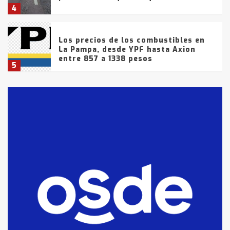
4
Los precios de los combustibles en
La Pampa, desde YPF hasta Axion
entre 857 a 1338 pesos
5
La Bolsa de Cereales de Bahía
Blanca anticipa que Agosto vendrá
con lluvias y heladas, en gran parte
de la provincia
6
T.Lauquen: tres jóvenes que
intentaron evadir a la Policía
fueron detenidos por
comercialización de drogas en la
7
tarde del sábado
T.Lauquen: se vendió el edificio de
lo que fue la planta Industrial del
Frígorífico Indio Pampa