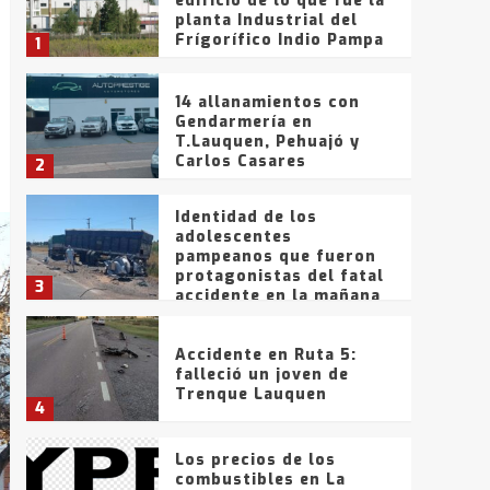
edificio de lo que fue la
planta Industrial del
Frígorífico Indio Pampa
1
14 allanamientos con
Gendarmería en
T.Lauquen, Pehuajó y
Carlos Casares
2
Identidad de los
adolescentes
pampeanos que fueron
protagonistas del fatal
3
accidente en la mañana
del lunes
Accidente en Ruta 5:
falleció un joven de
Trenque Lauquen
4
Los precios de los
combustibles en La