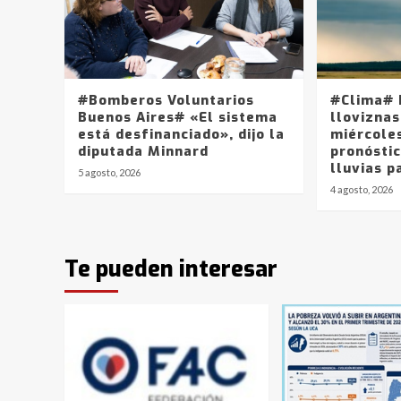
#Bomberos Voluntarios
#Clima# 
Buenos Aires# «El sistema
lloviznas
está desfinanciado», dijo la
miércole
diputada Minnard
pronósti
lluvias p
5 agosto, 2026
4 agosto, 2026
Te pueden interesar