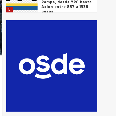
Pampa, desde YPF hasta
Axion entre 857 a 1338
5
pesos
La Bolsa de Cereales de
Bahía Blanca anticipa
que Agosto vendrá con
lluvias y heladas, en
6
gran parte de la
provincia
T.Lauquen: tres jóvenes
que intentaron evadir a
la Policía fueron
detenidos por
7
comercialización de
drogas en la tarde del
sábado
T.Lauquen: se vendió el
edificio de lo que fue la
planta Industrial del
Frígorífico Indio Pampa
1
14 allanamientos con
Gendarmería en