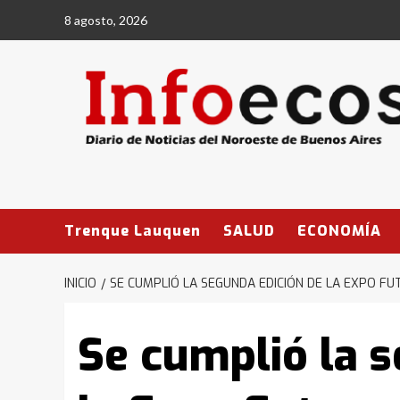
Saltar
8 agosto, 2026
al
contenido
Trenque Lauquen
SALUD
ECONOMÍA
INICIO
SE CUMPLIÓ LA SEGUNDA EDICIÓN DE LA EXPO F
Se cumplió la s