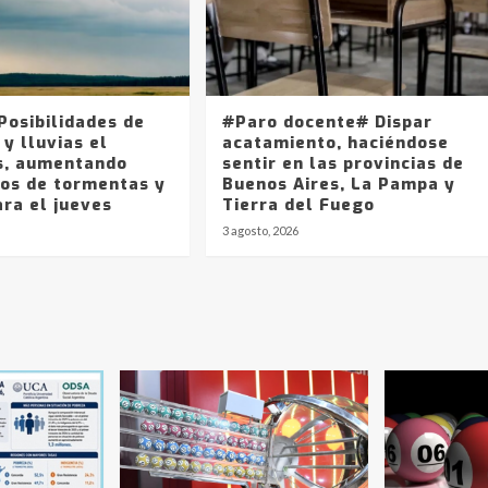
Posibilidades de
#Paro docente# Dispar
 y lluvias el
acatamiento, haciéndose
s, aumentando
sentir en las provincias de
cos de tormentas y
Buenos Aires, La Pampa y
ara el jueves
Tierra del Fuego
3 agosto, 2026