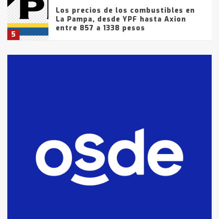
Los precios de los combustibles en
La Pampa, desde YPF hasta Axion
entre 857 a 1338 pesos
5
La Bolsa de Cereales de Bahía
Blanca anticipa que Agosto vendrá
con lluvias y heladas, en gran parte
de la provincia
6
T.Lauquen: tres jóvenes que
intentaron evadir a la Policía
fueron detenidos por
comercialización de drogas en la
7
tarde del sábado
T.Lauquen: se vendió el edificio de
lo que fue la planta Industrial del
Frígorífico Indio Pampa
1