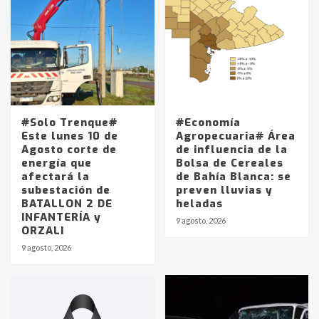
#Solo Trenque#
#Economía
Este lunes 10 de
Agropecuaria# Área
Agosto corte de
de influencia de la
energía que
Bolsa de Cereales
afectará la
de Bahía Blanca: se
subestación de
preven lluvias y
BATALLON 2 DE
heladas
INFANTERÍA y
9 agosto, 2026
ORZALI
9 agosto, 2026
Identidad de los adolescentes
pampeanos que fueron
protagonistas del fatal accidente
en la mañana del lunes
3