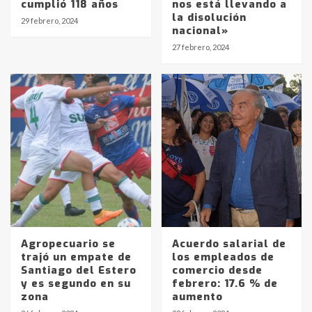
cumplió 118 años
nos está llevando a
la disolución
29 febrero, 2024
Identidad de los adolescentes
nacional»
pampeanos que fueron
27 febrero, 2024
protagonistas del fatal accidente
en la mañana del lunes
3
Accidente en Ruta 5: falleció un
joven de Trenque Lauquen
4
Los precios de los combustibles en
La Pampa, desde YPF hasta Axion
entre 857 a 1338 pesos
5
Agropecuario se
Acuerdo salarial de
trajó un empate de
los empleados de
La Bolsa de Cereales de Bahía
Santiago del Estero
comercio desde
Blanca anticipa que Agosto vendrá
y es segundo en su
febrero: 17.6 % de
con lluvias y heladas, en gran parte
zona
aumento
de la provincia
6