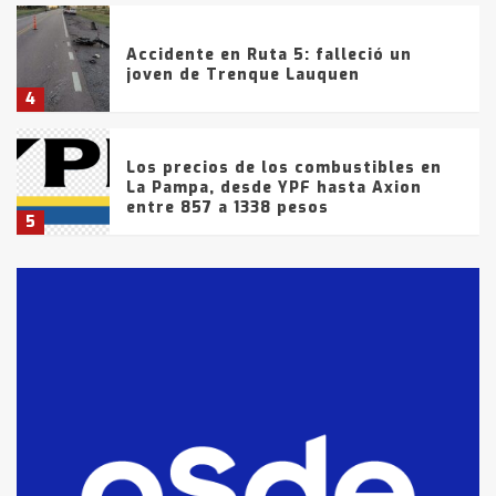
Accidente en Ruta 5: falleció un
joven de Trenque Lauquen
4
Los precios de los combustibles en
La Pampa, desde YPF hasta Axion
entre 857 a 1338 pesos
5
La Bolsa de Cereales de Bahía
Blanca anticipa que Agosto vendrá
con lluvias y heladas, en gran parte
de la provincia
6
T.Lauquen: tres jóvenes que
intentaron evadir a la Policía
fueron detenidos por
comercialización de drogas en la
7
tarde del sábado