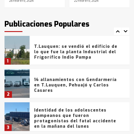
26 febrero, 2024
22 febrero, 2024
T.Lauquen: tres jóvenes que
intentaron evadir a la Policía
fueron detenidos por
Publicaciones Populares
comercialización de drogas en la
7
tarde del sábado
T.Lauquen: se vendió el edificio de
lo que fue la planta Industrial del
Frígorífico Indio Pampa
1
14 allanamientos con Gendarmería
en T.Lauquen, Pehuajó y Carlos
Casares
2
Identidad de los adolescentes
pampeanos que fueron
protagonistas del fatal accidente
en la mañana del lunes
3