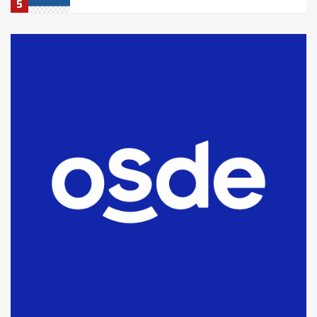
5
La Bolsa de Cereales de Bahía
Blanca anticipa que Agosto vendrá
con lluvias y heladas, en gran parte
de la provincia
6
T.Lauquen: tres jóvenes que
intentaron evadir a la Policía
fueron detenidos por
comercialización de drogas en la
7
tarde del sábado
T.Lauquen: se vendió el edificio de
lo que fue la planta Industrial del
Frígorífico Indio Pampa
1
14 allanamientos con Gendarmería
en T.Lauquen, Pehuajó y Carlos
Casares