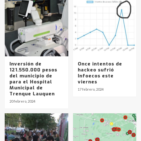
Inversión de
Once intentos de
121.550.000 pesos
hackeo sufrió
del municipio de
Infoecos este
para el Hospital
viernes
Municipal de
17 febrero, 2024
Identidad de los adolescentes
Trenque Lauquen
pampeanos que fueron
20 febrero, 2024
protagonistas del fatal accidente
en la mañana del lunes
3
Accidente en Ruta 5: falleció un
joven de Trenque Lauquen