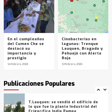
4
Los precios de los combustibles en
La Pampa, desde YPF hasta Axion
entre 857 a 1338 pesos
5
En el cumpleaños
Cinobacterias en
del Cumen Che se
lagunas: Trenque
La Bolsa de Cereales de Bahía
destacó su
Lauquen, Bragado y
Blanca anticipa que Agosto vendrá
importancia y
Pehuajó con Alerta
con lluvias y heladas, en gran parte
prestigio
Roja
de la provincia
6
16 febrero, 2024
10 febrero, 2024
T.Lauquen: tres jóvenes que
intentaron evadir a la Policía
fueron detenidos por
Publicaciones Populares
comercialización de drogas en la
7
tarde del sábado
T.Lauquen: se vendió el edificio de
lo que fue la planta Industrial del
Frígorífico Indio Pampa