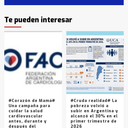
2
Identidad de los adolescentes
Te pueden interesar
pampeanos que fueron
protagonistas del fatal accidente
en la mañana del lunes
3
Accidente en Ruta 5: falleció un
joven de Trenque Lauquen
4
Los precios de los combustibles en
La Pampa, desde YPF hasta Axion
entre 857 a 1338 pesos
5
#Corazón de Mamá#
#Cruda realidad# La
Una campaña para
pobreza volvió a
cuidar la salud
subir en Argentina y
cardiovascular
alcanzó el 30% en el
antes, durante y
primer trimestre de
después del
2026