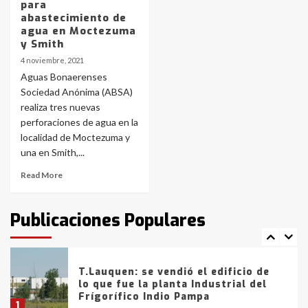
4
para
abastecimiento de
agua en Moctezuma
Los precios de los combustibles en
y Smith
La Pampa, desde YPF hasta Axion
4 noviembre, 2021
entre 857 a 1338 pesos
5
Aguas Bonaerenses
Sociedad Anónima (ABSA)
realiza tres nuevas
La Bolsa de Cereales de Bahía
perforaciones de agua en la
Blanca anticipa que Agosto vendrá
con lluvias y heladas, en gran parte
localidad de Moctezuma y
de la provincia
6
una en Smith,...
Read More
T.Lauquen: tres jóvenes que
intentaron evadir a la Policía
fueron detenidos por
Publicaciones Populares
comercialización de drogas en la
7
tarde del sábado
T.Lauquen: se vendió el edificio de
lo que fue la planta Industrial del
Frígorífico Indio Pampa
1