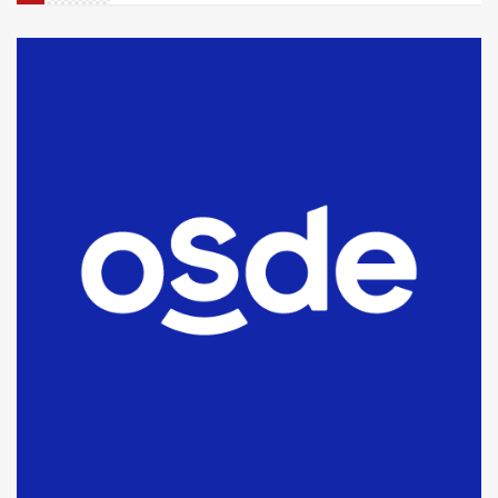
La Bolsa de Cereales de Bahía
Blanca anticipa que Agosto vendrá
con lluvias y heladas, en gran parte
de la provincia
6
T.Lauquen: tres jóvenes que
intentaron evadir a la Policía
fueron detenidos por
comercialización de drogas en la
7
tarde del sábado
T.Lauquen: se vendió el edificio de
lo que fue la planta Industrial del
Frígorífico Indio Pampa
1
14 allanamientos con Gendarmería
en T.Lauquen, Pehuajó y Carlos
Casares
2