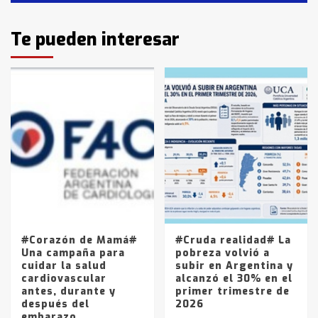
Identidad de los adolescentes
Te pueden interesar
pampeanos que fueron
protagonistas del fatal accidente
en la mañana del lunes
3
Accidente en Ruta 5: falleció un
joven de Trenque Lauquen
4
Los precios de los combustibles en
La Pampa, desde YPF hasta Axion
entre 857 a 1338 pesos
5
#Corazón de Mamá#
#Cruda realidad# La
Una campaña para
pobreza volvió a
cuidar la salud
subir en Argentina y
cardiovascular
alcanzó el 30% en el
antes, durante y
primer trimestre de
después del
2026
embarazo