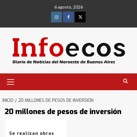
Saltar
6 agosto, 2026
al
contenido
Instagram
Facebook
Twitter
Menú
primario
Identidad de los adolescentes
pampeanos que fueron
protagonistas del fatal accidente
INICIO
20 MILLONES DE PESOS DE INVERSIÓN
en la mañana del lunes
3
20 millones de pesos de inversión
Accidente en Ruta 5: falleció un
joven de Trenque Lauquen
Se realizan obras