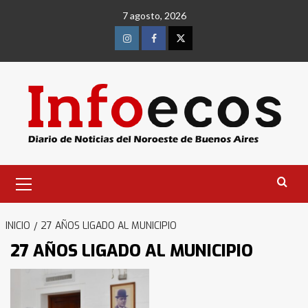
Saltar
7 agosto, 2026
al
contenido
Instagram
Facebook
Twitter
Menú
primario
INICIO
27 AÑOS LIGADO AL MUNICIPIO
27 AÑOS LIGADO AL MUNICIPIO