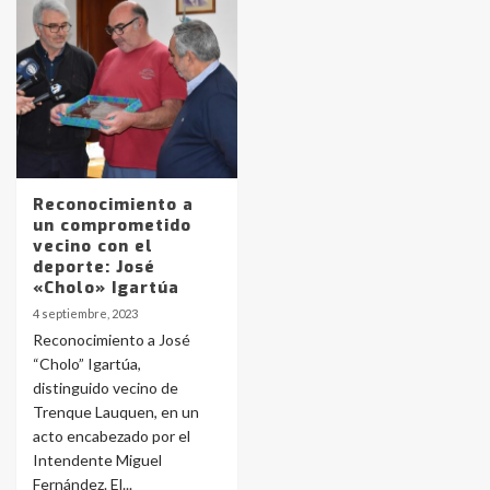
Identidad de los adolescentes
pampeanos que fueron
protagonistas del fatal accidente
en la mañana del lunes
3
Accidente en Ruta 5: falleció un
Reconocimiento a
joven de Trenque Lauquen
un comprometido
4
vecino con el
deporte: José
«Cholo» Igartúa
Los precios de los combustibles en
4 septiembre, 2023
La Pampa, desde YPF hasta Axion
Reconocimiento a José
entre 857 a 1338 pesos
5
“Cholo” Igartúa,
distinguido vecino de
Trenque Lauquen, en un
La Bolsa de Cereales de Bahía
acto encabezado por el
Blanca anticipa que Agosto vendrá
con lluvias y heladas, en gran parte
Intendente Miguel
de la provincia
6
Fernández. El...