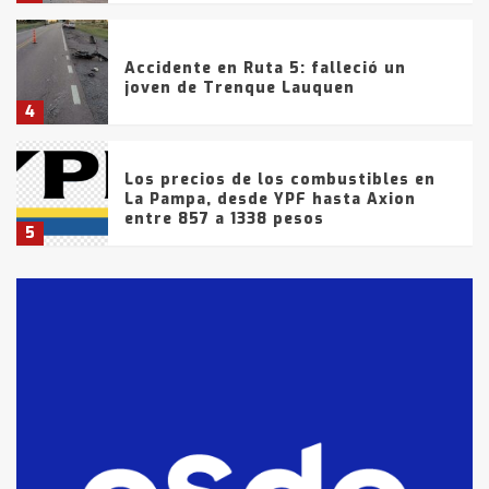
Accidente en Ruta 5: falleció un
joven de Trenque Lauquen
4
Los precios de los combustibles en
La Pampa, desde YPF hasta Axion
entre 857 a 1338 pesos
5
La Bolsa de Cereales de Bahía
Blanca anticipa que Agosto vendrá
con lluvias y heladas, en gran parte
de la provincia
6
T.Lauquen: tres jóvenes que
intentaron evadir a la Policía
fueron detenidos por
comercialización de drogas en la
7
tarde del sábado