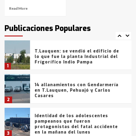
Read More
T.Lauquen: tres jóvenes que
intentaron evadir a la Policía
fueron detenidos por
Publicaciones Populares
comercialización de drogas en la
7
tarde del sábado
T.Lauquen: se vendió el edificio de
lo que fue la planta Industrial del
Frígorífico Indio Pampa
1
14 allanamientos con Gendarmería
en T.Lauquen, Pehuajó y Carlos
Casares
2
Identidad de los adolescentes
pampeanos que fueron
protagonistas del fatal accidente
en la mañana del lunes
3