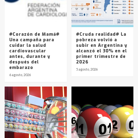
Los precios de los combustibles en
La Pampa, desde YPF hasta Axion
entre 857 a 1338 pesos
5
#Corazón de Mamá#
#Cruda realidad# La
Una campaña para
pobreza volvió a
cuidar la salud
subir en Argentina y
cardiovascular
alcanzó el 30% en el
antes, durante y
primer trimestre de
después del
2026
embarazo
5 agosto, 2026
6 agosto, 2026