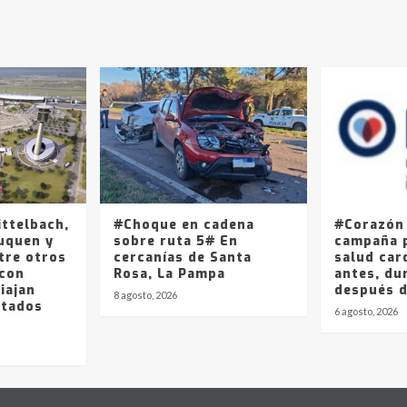
ittelbach,
#Choque en cadena
#Corazón
uquen y
sobre ruta 5# En
campaña p
tre otros
cercanías de Santa
salud car
 con
Rosa, La Pampa
antes, du
iajan
después 
8 agosto, 2026
stados
6 agosto, 2026