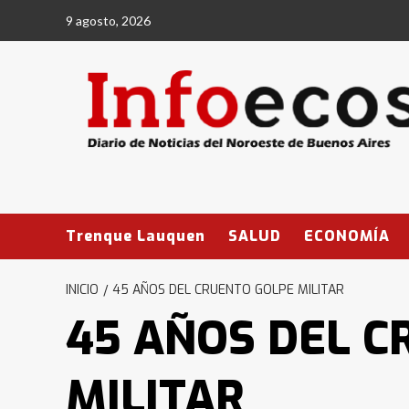
Saltar
9 agosto, 2026
al
contenido
Trenque Lauquen
SALUD
ECONOMÍA
INICIO
45 AÑOS DEL CRUENTO GOLPE MILITAR
45 AÑOS DEL C
MILITAR