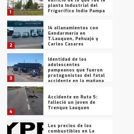
edificio de lo que fue la
planta Industrial del
Frígorífico Indio Pampa
1
14 allanamientos con
Gendarmería en
T.Lauquen, Pehuajó y
Carlos Casares
2
Identidad de los
adolescentes
pampeanos que fueron
protagonistas del fatal
3
accidente en la mañana
del lunes
Accidente en Ruta 5:
falleció un joven de
Trenque Lauquen
4
Los precios de los
combustibles en La