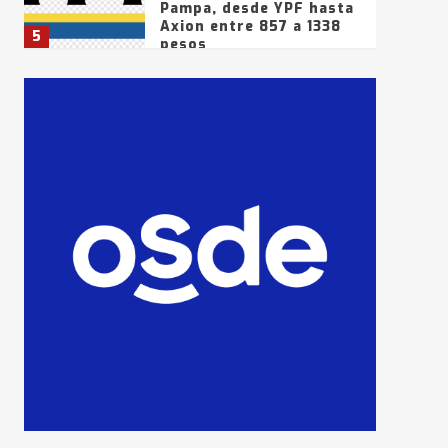
Pampa, desde YPF hasta
Axion entre 857 a 1338
5
pesos
La Bolsa de Cereales de
Bahía Blanca anticipa
que Agosto vendrá con
lluvias y heladas, en
6
gran parte de la
provincia
T.Lauquen: tres jóvenes
que intentaron evadir a
la Policía fueron
detenidos por
7
comercialización de
drogas en la tarde del
sábado
T.Lauquen: se vendió el
edificio de lo que fue la
planta Industrial del
Frígorífico Indio Pampa
1
14 allanamientos con
Gendarmería en