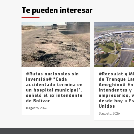
Te pueden interesar
#Rutas nacionales sin
#Recoulat y M
inversión# “Cada
de Trenque La
accidentado termina en
Ameghino# En
un hospital municipal”,
intendentes y
señaló el ex intendente
empresarios, v
de Bolívar
desde hoy a E
Unidos
8 agosto, 2026
8 agosto, 2026