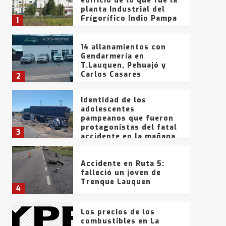
edificio de lo que fue la
planta Industrial del
Frígorífico Indio Pampa
1
14 allanamientos con
Gendarmería en
T.Lauquen, Pehuajó y
Carlos Casares
2
Identidad de los
adolescentes
pampeanos que fueron
protagonistas del fatal
3
accidente en la mañana
del lunes
Accidente en Ruta 5:
falleció un joven de
Trenque Lauquen
4
Los precios de los
combustibles en La