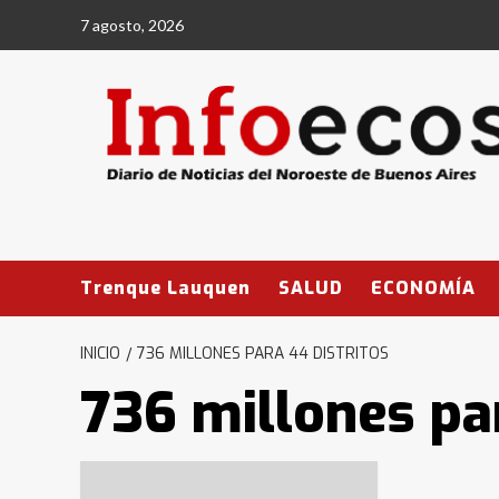
Saltar
7 agosto, 2026
al
contenido
Trenque Lauquen
SALUD
ECONOMÍA
INICIO
736 MILLONES PARA 44 DISTRITOS
736 millones par