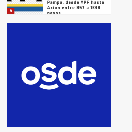
Pampa, desde YPF hasta
Axion entre 857 a 1338
5
pesos
La Bolsa de Cereales de
Bahía Blanca anticipa
que Agosto vendrá con
lluvias y heladas, en
6
gran parte de la
provincia
T.Lauquen: tres jóvenes
que intentaron evadir a
la Policía fueron
detenidos por
7
comercialización de
drogas en la tarde del
sábado
T.Lauquen: se vendió el
edificio de lo que fue la
planta Industrial del
Frígorífico Indio Pampa
1
14 allanamientos con
Gendarmería en