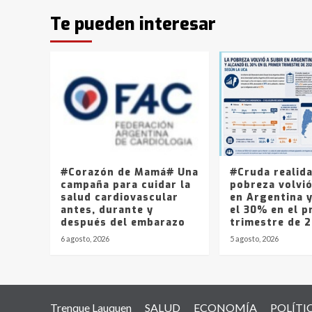
Te pueden interesar
#Corazón de Mamá# Una
#Cruda realid
campaña para cuidar la
pobreza volvió
salud cardiovascular
en Argentina 
antes, durante y
el 30% en el p
después del embarazo
trimestre de 
6 agosto, 2026
5 agosto, 2026
Trenque Lauquen
SALUD
ECONOMÍA
POLÍTI