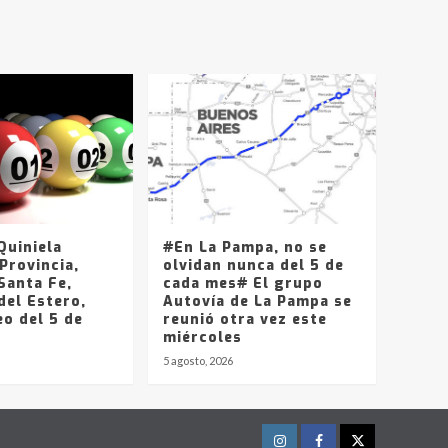
T.Lauquen, Pehuajó y
Carlos Casares
2
Identidad de los
adolescentes
pampeanos que fueron
protagonistas del fatal
3
accidente en la mañana
del lunes
Accidente en Ruta 5:
falleció un joven de
Trenque Lauquen
uiniela
#En La Pampa, no se
4
Provincia,
olvidan nunca del 5 de
Santa Fe,
cada mes# El grupo
del Estero,
Los precios de los
Autovía de La Pampa se
o del 5 de
combustibles en La
reunió otra vez este
Pampa, desde YPF hasta
miércoles
Axion entre 857 a 1338
5 agosto, 2026
5
pesos