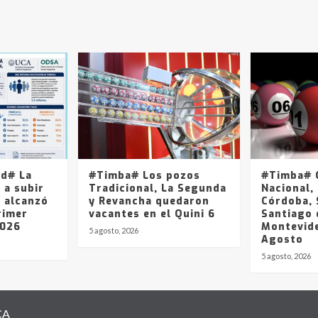
ad# La
#Timba# Los pozos
#Timba# Q
 a subir
Tradicional, La Segunda
Nacional, 
y alcanzó
y Revancha quedaron
Córdoba, 
rimer
vacantes en el Quini 6
Santiago 
2026
Montevide
5 agosto, 2026
Agosto
5 agosto, 2026
CA