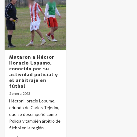
Identidad de los adolescentes
pampeanos que fueron
protagonistas del fatal accidente
en la mañana del lunes
3
Accidente en Ruta 5: falleció un
joven de Trenque Lauquen
Mataron a Héctor
4
Horacio Lopumo,
conocido por su
actividad policial y
Los precios de los combustibles en
el arbitraje en
La Pampa, desde YPF hasta Axion
fútbol
entre 857 a 1338 pesos
5
5 enero, 2023
Héctor Horacio Lopumo,
oriundo de Carlos Tejedor,
La Bolsa de Cereales de Bahía
que se desempeñó como
Blanca anticipa que Agosto vendrá
con lluvias y heladas, en gran parte
Policía y también árbitro de
de la provincia
6
fútbol en la región...