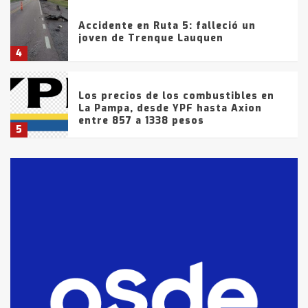
Accidente en Ruta 5: falleció un
joven de Trenque Lauquen
4
Los precios de los combustibles en
La Pampa, desde YPF hasta Axion
entre 857 a 1338 pesos
5
La Bolsa de Cereales de Bahía
Blanca anticipa que Agosto vendrá
con lluvias y heladas, en gran parte
de la provincia
6
T.Lauquen: tres jóvenes que
intentaron evadir a la Policía
fueron detenidos por
comercialización de drogas en la
7
tarde del sábado