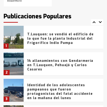
Read More
T.Lauquen: tres jóvenes que
intentaron evadir a la Policía
fueron detenidos por
Publicaciones Populares
comercialización de drogas en la
7
tarde del sábado
T.Lauquen: se vendió el edificio de
lo que fue la planta Industrial del
Frígorífico Indio Pampa
1
14 allanamientos con Gendarmería
en T.Lauquen, Pehuajó y Carlos
Casares
2
Identidad de los adolescentes
pampeanos que fueron
protagonistas del fatal accidente
en la mañana del lunes
3