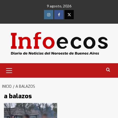
Saltar
9 agosto, 2026
al
contenido
Instagram
Facebook
Twitter
Menú
primario
INICIO
A BALAZOS
a balazos