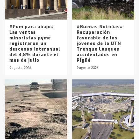
Los precios de los combustibles en
La Pampa, desde YPF hasta Axion
entre 857 a 1338 pesos
5
#Pum para abajo#
#Buenas Noticias#
Las ventas
Recuperación
minoristas pyme
favorable de los
registraron un
jóvenes de la UTN
descenso interanual
Trenque Lauquen
del 3,8% durante el
accidentados en
mes de julio
Pigüé
9 agosto, 2026
9 agosto, 2026