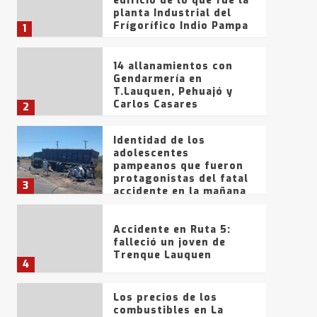
edificio de lo que fue la
planta Industrial del
Frígorífico Indio Pampa
1
14 allanamientos con
Gendarmería en
T.Lauquen, Pehuajó y
Carlos Casares
2
Identidad de los
adolescentes
pampeanos que fueron
protagonistas del fatal
3
accidente en la mañana
del lunes
Accidente en Ruta 5:
falleció un joven de
Trenque Lauquen
4
Los precios de los
combustibles en La