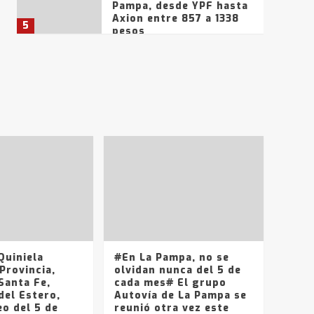
Pampa, desde YPF hasta
Axion entre 857 a 1338
5
pesos
La Bolsa de Cereales de
Bahía Blanca anticipa
que Agosto vendrá con
lluvias y heladas, en
6
gran parte de la
provincia
T.Lauquen: tres jóvenes
que intentaron evadir a
la Policía fueron
detenidos por
7
comercialización de
drogas en la tarde del
sábado
T.Lauquen: se vendió el
edificio de lo que fue la
planta Industrial del
Frígorífico Indio Pampa
uiniela
#En La Pampa, no se
1
Provincia,
olvidan nunca del 5 de
Santa Fe,
cada mes# El grupo
del Estero,
Autovía de La Pampa se
14 allanamientos con
o del 5 de
reunió otra vez este
Gendarmería en