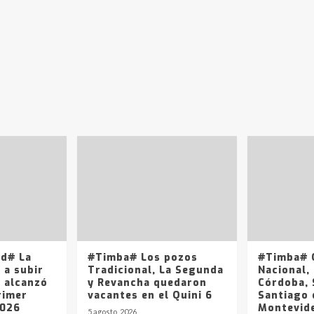
ad# La
#Timba# Los pozos
#Timba# Q
 a subir
Tradicional, La Segunda
Nacional, 
y alcanzó
y Revancha quedaron
Córdoba, 
rimer
vacantes en el Quini 6
Santiago 
2026
Montevide
5 agosto, 2026