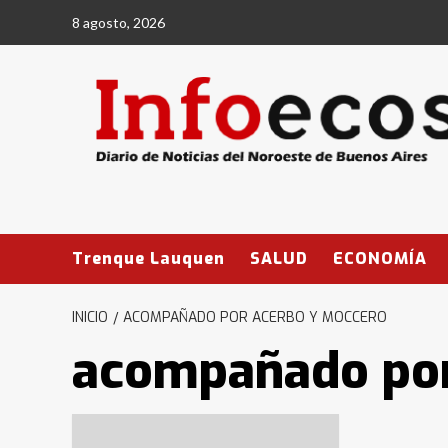
Saltar
8 agosto, 2026
al
contenido
Trenque Lauquen
SALUD
ECONOMÍA
INICIO
ACOMPAÑADO POR ACERBO Y MOCCERO
acompañado por