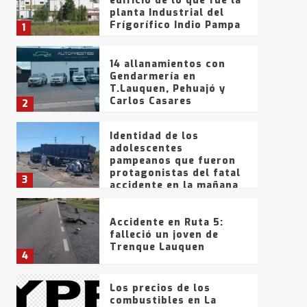
edificio de lo que fue la
planta Industrial del
Frígorífico Indio Pampa
1
14 allanamientos con
Gendarmería en
T.Lauquen, Pehuajó y
Carlos Casares
2
Identidad de los
adolescentes
pampeanos que fueron
protagonistas del fatal
3
accidente en la mañana
del lunes
Accidente en Ruta 5:
falleció un joven de
Trenque Lauquen
4
Los precios de los
combustibles en La