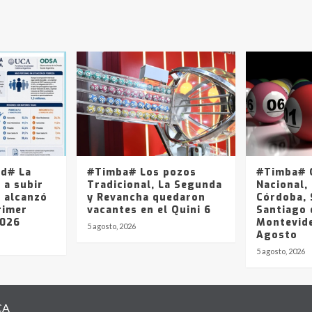
ad# La
#Timba# Los pozos
#Timba# Q
 a subir
Tradicional, La Segunda
Nacional, 
y alcanzó
y Revancha quedaron
Córdoba, 
rimer
vacantes en el Quini 6
Santiago 
2026
Montevide
5 agosto, 2026
Agosto
5 agosto, 2026
CA