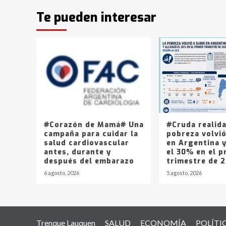
Te pueden interesar
#Corazón de Mamá# Una
#Cruda realid
campaña para cuidar la
pobreza volvió
salud cardiovascular
en Argentina 
antes, durante y
el 30% en el p
después del embarazo
trimestre de 
6 agosto, 2026
5 agosto, 2026
Trenque Lauquen
SALUD
ECONOMÍA
POLÍTI