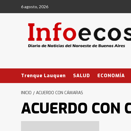
Saltar
6 agosto, 2026
al
contenido
Trenque Lauquen
SALUD
ECONOMÍA
INICIO
ACUERDO CON CÁMARAS
ACUERDO CON 