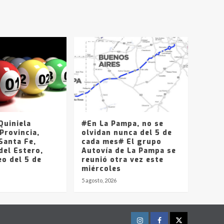
T.Lauquen, Pehuajó y
Carlos Casares
2
Identidad de los
adolescentes
pampeanos que fueron
protagonistas del fatal
3
accidente en la mañana
del lunes
Accidente en Ruta 5:
falleció un joven de
Trenque Lauquen
uiniela
#En La Pampa, no se
4
Provincia,
olvidan nunca del 5 de
Santa Fe,
cada mes# El grupo
del Estero,
Los precios de los
Autovía de La Pampa se
o del 5 de
combustibles en La
reunió otra vez este
Pampa, desde YPF hasta
miércoles
Axion entre 857 a 1338
5 agosto, 2026
5
pesos