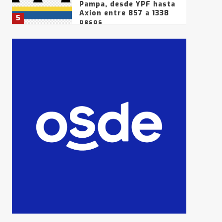
Pampa, desde YPF hasta
Axion entre 857 a 1338
5
pesos
La Bolsa de Cereales de
Bahía Blanca anticipa
que Agosto vendrá con
lluvias y heladas, en
6
gran parte de la
provincia
T.Lauquen: tres jóvenes
que intentaron evadir a
la Policía fueron
detenidos por
7
comercialización de
drogas en la tarde del
sábado
T.Lauquen: se vendió el
edificio de lo que fue la
planta Industrial del
Frígorífico Indio Pampa
1
14 allanamientos con
Gendarmería en