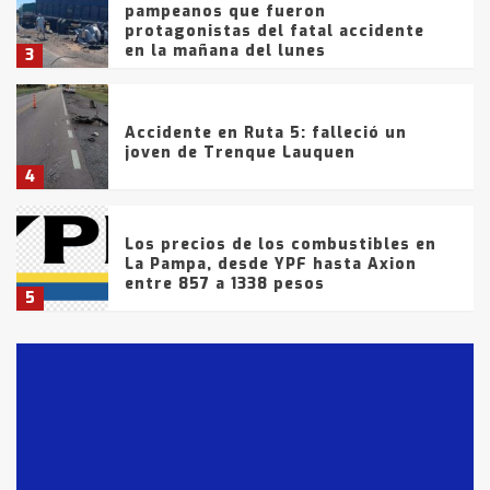
pampeanos que fueron
protagonistas del fatal accidente
en la mañana del lunes
3
Accidente en Ruta 5: falleció un
joven de Trenque Lauquen
4
Los precios de los combustibles en
La Pampa, desde YPF hasta Axion
entre 857 a 1338 pesos
5
La Bolsa de Cereales de Bahía
Blanca anticipa que Agosto vendrá
con lluvias y heladas, en gran parte
de la provincia
6
T.Lauquen: tres jóvenes que