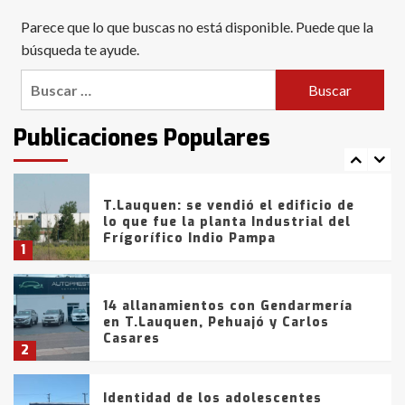
Blanca anticipa que Agosto vendrá
Parece que lo que buscas no está disponible. Puede que la
con lluvias y heladas, en gran parte
de la provincia
búsqueda te ayude.
6
Buscar:
T.Lauquen: tres jóvenes que
intentaron evadir a la Policía
fueron detenidos por
Publicaciones Populares
comercialización de drogas en la
7
tarde del sábado
T.Lauquen: se vendió el edificio de
lo que fue la planta Industrial del
Frígorífico Indio Pampa
1
14 allanamientos con Gendarmería
en T.Lauquen, Pehuajó y Carlos
Casares
2
Identidad de los adolescentes