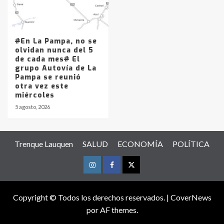
#En La Pampa, no se
olvidan nunca del 5
de cada mes# El
grupo Autovía de La
Pampa se reunió
otra vez este
miércoles
5 agosto, 2026
Trenque Lauquen
SALUD
ECONOMÍA
POLÍTICA
Instagram
Facebook
Twitter
Copyright © Todos los derechos reservados.
|
CoverNews
por AF themes.