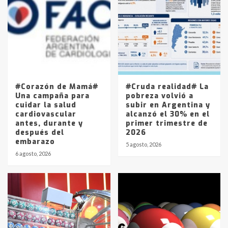
Accidente en Ruta 5: falleció un
joven de Trenque Lauquen
4
Los precios de los combustibles en
La Pampa, desde YPF hasta Axion
entre 857 a 1338 pesos
5
#Corazón de Mamá#
#Cruda realidad# La
Una campaña para
pobreza volvió a
cuidar la salud
subir en Argentina y
cardiovascular
alcanzó el 30% en el
antes, durante y
primer trimestre de
después del
2026
embarazo
5 agosto, 2026
6 agosto, 2026